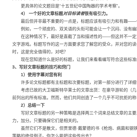
更具体的论文题目是“十五世纪中国陶器的学术考察”。
4） 一个好的文章标题
对目标读者
很有吸引力
。
最后但并非最不重要的一点是，标题应该有吸引力和有趣——
例如，一个顽皮的、双关语的头衔可能会让一个沉闷、没有幽
在这种情况下，最好是直截了当和描述性的——但这并不一定
文字游戏。
标题写作的这一方面要求您了解您的受众，并对您的读
时，这是完全值
得的，对吧？
现在您知道什么是好的标题，让我们来看看编写符合这些标准
3、
写好文章标题的技巧和窍门
1）使用字幕对您有利
许多论文标题都有主标题和次要标题，对第一部分进行了详细
考虑已故的大卫福斯特华莱士的文章出货：在豪华游轮的（几乎
前列出的所有标准。然而，他们共同创造了一个几乎不可抗拒的称号
2）总结一下
写好文章标题的另一种策略是选择两三个词来总结文章的主要思
力，加分。
只要确保它们是相关的。
虽然它们不是散文，但贾里德·戴蒙德的书《枪炮、病菌和钢铁
策略的绝佳例子。你怎么能把这些传出去？