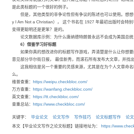
是此类标题的一个很好的例子。
但是，其他类型的非争论性但有争议的陈述也可以使用。想想伯特兰·罗
y I Am Not a Christian）， 这个书名在 1927 年最初出
变得更聪明还是更笨？是的。
论文数据库示例：为什么唐纳德特朗普永远不会成为美国总
6）借鉴学习好标题
如果你真的想改进你的标题写作游戏，弄清楚是什么让你想要阅读一
意见部分华尔街日报， 最佳新秀，而滚石所有发布大文章，并找
这我相信是另一个重要的灵感来源，尤其是在为个人文章命名时
么。
维普查重：
https://weipu.checkbloc.com/
万方查重：
https://wanfang.checkbloc.com/
英文查重：
https://tt.checkbloc.com/
查重总站：
https://www.checkbloc.com/
关键字：
毕业论文
论文写作
写作技巧
论文标题写作
论文
本文【毕业论文写作之论文标题】链接地址为：
https://www.chec