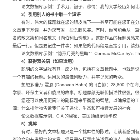
论文数据库示例：手术刀、镊子、移情：我的大学经历如何让
3）引用别人的书中取一个短语
有时，伟大的标题就在您的眼皮底下——甚至可能在您正在分析
文章定下基调，并为您节省一些头脑风暴。有时，你可能会从一篇你没有写
名的散文集和同名散文《向伯利恒懒散》。这部作品的标题灵感来自威廉·巴特勒
最后一行。但是要记住一件事：如果您的代码段是直接引用，请务
论文数据库示例：“隐形月亮的黑暗”：Cormac McCarthy's Th
4）获得双关语（如果适用）
聪明的文字游戏有其一席之地，包括在文章标题中。
也就是说
一个有趣的标题。
运用您的最佳判断力，并牢记您的听众。
想想多诺万·霍恩 (Donovan Hohn) 的《白鲸：28,80
学家、环保主义者和傻瓜的故事。标题厚颜无耻但描述性很强，很
您还可以使用更简洁的副标题来平衡您的智慧，以确保您的工作
源：什么排泄物告诉我们关于进化，生态和可持续发展的社会。
论文数据库示例：CIA 的秘密：美国顶级厨师学校
5）挑衅
有时，最好的文章标题只是一个挑衅性的陈述，让读者感到有点
议论文和有说服力的文章，您只需在标题中陈述您的论点。帕梅拉·德鲁克曼 