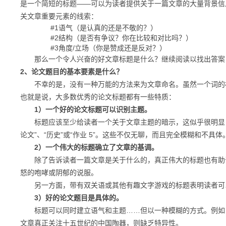
是一个简短的
标题——可以为读者提供关于一篇文章的大量背景信
关文章重要元素的线索：
#1语气（是认真的还是不敬的？）
#2结构（是否有争议？你在比较和对比吗？）
#3角度/立场（你是赞成还是反对？）
那么一个令人兴奋的好文章标题是什么？
继续阅读以找出答案
2、
论文题目的基本要素是什么？
不幸的是，没有一种万能的方法来为文章命名。
虽然一个词的
也就是说，大多数优秀的论文标题都有一些特质：
1）一个好的论文标题可以识别主题。
标题应该至少给读者一个关于文章主题的暗示，这似乎很明显
论文”、“历史”或“作业 5”。
这些不仅无聊，而且完全模糊和不具体
2）一个伟大的标题确立了文章的基调。
除了告诉读者一篇文章是关于什么的，真正伟大的标题也有助
怒的咆哮或阴郁的说服。
另一方面，带有双关语或其他有趣文字游戏的标题表明读者可
3）好的论文题目是具体的。
标题可以同时建立语气和主题……但以一种模糊的方式。
例如
文章真正关注十五世纪的中国陶器，则缺乏特异性。