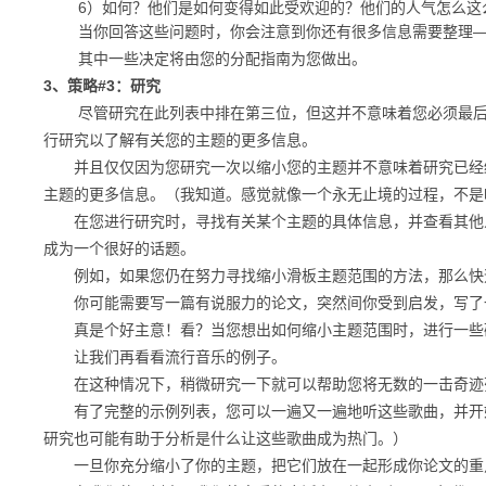
6）如何？
他们是如何变得如此受欢迎的？
他们的人气怎么这
当你回答这些问题时，你会注意到你还有很多信息需要整理—
其中一些决定将由您的分配指南为您做出。
3、策略#3：研究
尽管研究在
此
列表中
排在第三
位，但这并不意味着您必须最
行研究以了解有关您的主题的更多信息。
并且仅仅因为您研究一次以缩小您的主题并不意味着研究已经
主题的
更多信息
。
（我知道。感觉就像一个永无止境的过程，不是
在您进行研究时，寻找有关某个主题的具体信息，并查看其他人
成为一个很好的话题。
例如，如果您仍在努力寻找缩小滑板主题范围的方法，那么快速
你可能需要写一篇有说服力的论文，突然间你受到启发，写了一
真是个好主意！
看？
当您想出如何缩小主题范围时，进行一些
让我们再看看流行音乐的例子。
在这种情况下，稍微研究一下就可以帮助您将无数的一击奇迹列表缩小到
有了完整的示例列表，您可以一遍又一遍地听这些歌曲，并开始
研究也可能有助于分析是什么让这些歌曲成为热门。）
一旦你充分缩小了你的主题，把它们放在一起形成你论文的重