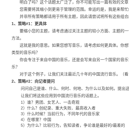
明白了吗？
这个话题太广泛了，你不可能写出一篇有效的文章
您需要将其缩小到更易于管理的范围。
幸运的是，我是来帮忙
并非所有策略都适用于所有主题，因此请尝试将所有这些组合
1、
策略#1：更具体
要缩小您的主题，请考虑通过关注主题的较小方面、主题的一个
方法。
这就是我的意思。
如果您想写音乐，请考虑如何更具体。你想
类型的音乐吗？
你会专注于来自中国的音乐，还是会写来自另一个国家的音乐
乐？
对于这个例子，让我们关注最近几十年的中国流行音乐。
（看
2、
策略#2：向记者提问
问问自己是谁、什么、何时、何地、为什么以及如何。
提出
让我们将这些应用到
中国
流行音乐的话题上。
1）谁？
男团、女艺人、一击奇观
2）什么？
创纪录、重大失败、最高收入者
3）什么时候？
当前行为，不同年代的音乐家
4）在哪里？中国
5）为什么？
比较行为，告知读者，争论谁是最好的/最差的