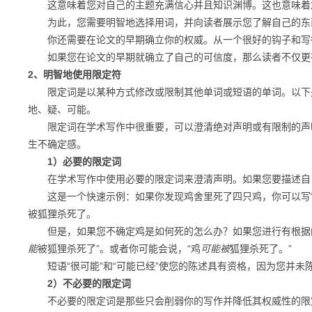
这意味着您对自己的主题充满信心并且知识渊博。这也意味着
为此，您需要明智地选择用词，并向读者展示您了解自己的东
你还需要在论文的早期确立你的权威。从一个很好的钩子和写得
如果您在论文的早期就确立了自己的可信度，那么读者不仅更有
2、明智地使用限定符
限定词是以某种方式修改或限制其他单词或短语的单词。以下是
地、疑、可能。
限定词在学术写作中很重要，可以澄清绝对声明或有限制的声
生不确定感。
1）必要的限定词
在学术写作中使用必要的限定词来澄清声明。如果您要描述自
这是一个快速示例：
如果你发现鸡舍里死了四只鸡，你可以写
被狐狸杀死了。
但是，如果您不确定鸡是如何死的怎么办？
如果您进行有根据
能
被狐狸杀死了”。
或者你可能会说，“鸡
可能被
狐狸杀死了。”
短语“很可能”和“可能已经”使您的陈述具有资格，因为您并未
2）
不必要的限定词
不必要的限定词是那些只会削弱你的写作并降低其权威性的限