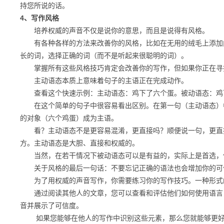
持您所说的话。
4、写作风格
培养权威的声音不仅是说你的意思，而且是说得有风格。
有各种各样的方法来改善你的风格，比如在无用的绒毛上添加内
长的词，选择正确的词（而不是听起来很聪明的词）。
掌握所有这些风格技巧肯定会改善你的写作，但如果你正在寻找
主动语态本质上意味着句子的主语正在完成动作。
查看这个快速示例：
主动语态：鸡下了六个蛋。被动语态：鸡
在这个简单的句子中很容易看出区别。在第一句（主动语态）中
的对象（六个鸡蛋）成为主语。
看？主动语态不是更容易混淆，更直接吗？顺便说一句，更直接
方。主动语态是大胆、直接和权威的。
当然，在若干情况下被动语态可以是有益的，实际上是首选，
关于风格的最后一句话：不要忘记正确的语法也会增加你的可信
为了用权威的声音写作，你需要练习你的写作技巧。
一种形式
通过阅读其他人的文章，您可以查看和评估他们如何使用语言，
音并展示了可信度。
如果您能够在他人的写作中识别这些元素，那么您就能够更好