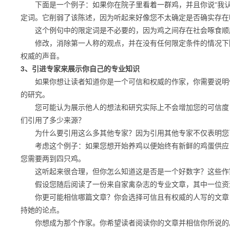
下面是一个例子：
如果你在院子里看着一群鸡，并且你说“我认
定词。它削弱了该陈述，因为听起来好像您不太确定是否确实存在
这个例句中的限定词是不必要的，因为鸡之间存在社会啄食顺
修改，消除第一人称的观点，并在没有任何限定条件的情况下陈述
权威的声音。
3、引进专家来展示你自己的专业知识
如果你想让读者知道你是一个可信和权威的作家，你需要说明你
的研究。
您可能认为展示他人的想法和研究实际上不会增加​​您的可信度
们引用了多少来源？
为什么要引用这么多其他专家？因为引用其他专家不仅表明您已
考虑这个例子：
如果您想开始养鸡以便始终有新鲜的鸡蛋供应
您需要两到四只鸡。
这听起来很合理，但你怎么知道这是否是一个好数字？
这些作
假设您随后阅读了一份来自家禽杂志的专业文章，其中一位资深作
你更可能相信哪篇文章？
你会选择可信且有权威的人写的文章
持她的论点。
你想成为那个作家。你希望读者阅读你的文章并相信你所说的。