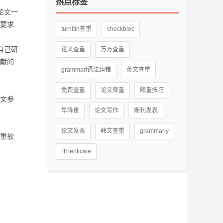
热点标签
论文一
要求
turnitin查重
checkbloc
自己研
论文查重
万方查重
献的
grammarl语法纠错
英文查重
免费查重
论文降重
降重技巧
文参
早降重
论文写作
期刊发表
论文发表
韩文查重
grammarly
重软
IThenticate