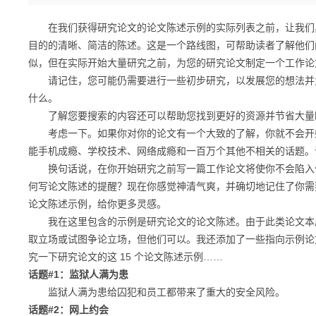
在我们获得研究论文的论文陈述示例的实际列表之前，让我们具
目的的清晰、简洁的陈述。这是一个路线图，可帮助读者了解他们
似，但在实际开始大量研究之前，为您的研究论文制定一个工作论
请记住，您可能仍需要进行一些初步研究，以发展您的想法并为
什么。
了解您要搜索的内容还可以帮助您找到更好的资源并节省大量
考虑一下。如果你对你的论文有一个大致的了解，你就不会开始
能手机成瘾、学校技术、网络成瘾和一百万个其他不相关的话题。
换句话说，在你开始研究之前写一篇工作论文将使你不会陷入信
何写论文陈述的提醒？现在你感觉神清气爽，并确切地记住了你需要
论文陈述示例，给你更多灵感。
我在这里包含的示例是研究论文的论文陈述。由于此类论文本质
取立场或试图争论立场，但他们可以。我还添加了一些指向示例论
究一下研究论文的这 15 个论文陈述示例……
话题#1：监狱人满为患
监狱人满为患给囚犯和员工都带来了重大的安全风险。
话题#2：网上约会