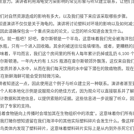
意力。演讲者利用海龟受污染影响的常见形象与听众建立联系，让他们
们对自然资源造成的影响有多大，以及我们接下来应该采取哪些步骤
道演讲不仅仅是关于海龟的。演讲将讨论塑料对环境的影响以及如何减
因此请确保包含一个重点突出的论文，让您的听众知道会发生什么。
。就一瓶吧？好吧，查尔斯顿是一个半岛，这意味着我们完全被海洋包
个水瓶，只有一个进入回收箱。其余的被送往垃圾填埋场。或者，更糟糕的
着，平均而言，我们这个房间里的所有人每年累计扔掉或乱扔 6,100 
查尔斯顿港。一年内大约有 1,525 瓶酒在查尔斯顿郊外飘荡，这仅来自我
变质并渗入水中，从而在我们每天饮用的水中留下潜在的致癌物质。现在
着您在新鲜海鲜可能会受到轻微污染。
者知道这一点，因此使用这个例子与听众建立另一种联系。演讲者甚至
个人和本地化示例是说服观众的绝佳方式，因为观众可以直接联系并了解
计数据和其他信息，以提供索赔的证据。这些信息进一步说服了听众，因
到了专家的支持。
着食物链向上传播时会增加其在生物组织中的浓度”。这意味着你们所有
我打赌你想知道留在我们海洋中的其他实际塑料碎片会发生什么。像这样
鸟类体内发现了塑料碎片，这意味着塑料碎片实际上是从内到外杀死它们