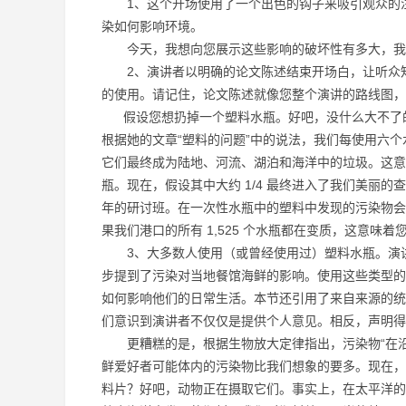
1、这个开场使用了一个出色的钩子来吸引观众的注
染如何影响环境。
今天，我想向您展示这些影响的破坏性有多大，我
2、演讲者以明确的论文陈述结束开场白，让听众知
的使用。请记住，论文陈述就像您整个演讲的路线图，
假设您想扔掉一个塑料水瓶。好吧，没什么大不了的
根据她的文章“塑料的问题”中的说法，我们每使用六
它们最终成为陆地、河流、湖泊和海洋中的垃圾。这意味
瓶。现在，假设其中大约 1/4 最终进入了我们美丽的
年的研讨班。在一次性水瓶中的塑料中发现的污染物会
果我们港口的所有 1,525 个水瓶都在变质，这意味
3、大多数人使用（或曾经使用过）塑料水瓶。演讲
步提到了污染对当地餐馆海鲜的影响。使用这些类型的
如何影响他们的日常生活。本节还引用了来自来源的统
们意识到演讲者不仅仅是提供个人意见。相反，声明得
更糟糕的是，根据生物放大定律指出，污染物“在沿
鲜爱好者可能体内的污染物比我们想象的要多。现在，
料片？好吧，动物正在摄取它们。事实上，在太平洋的