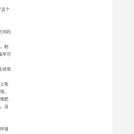
”这个
之间的
，制
每年可
生经常
上免
境，
堆肥
。没
环境