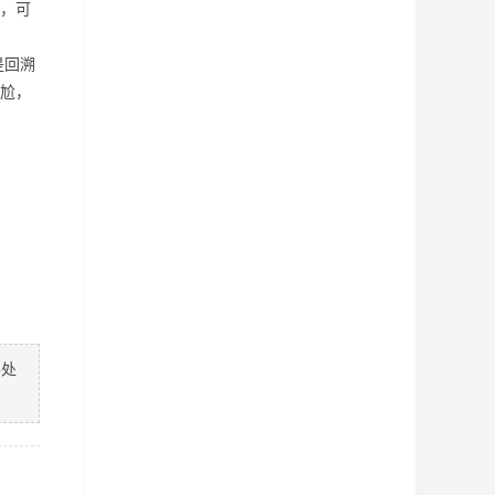
，可
是回溯
尬，
善处