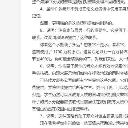
整个海洋中发现的塑料是我们对塑料处理不当的结果。
4、虽然许多老师不赞成在论文或演讲中使用字典定
短语。
然而，更糟糕的是这些塑料是如何制造的。
5、说明：注意本节最后一行的重要性。它提供了一
联系。过渡词和短语提供了这种联系。
你看这个水瓶装了多远？想象它不是水。看着它，把
造商使用了 1700 万桶原油。这些油足以让一百万辆
节省400元。你可能会装满你的车，对我们来说，大
6、说明：你需要了解你的听众才能有效地说服他们
手头拮据。向观众展示他们如何在拯救地球的同时省钱
可持续发展办公室向所有学生提供这些水瓶。它们由
费提供，并将继续提供给所有学生。更不用说，可以选
但是，学生仍然可以从教育大楼的自动售货机购买塑料
杯子的汽水分配器应该取代目前居住在我们教育大楼中
有理由仍然在校园内出售塑料杯。
7、说明：这种策略有助于观众对该主题更加感兴趣
现在我希望你有兴趣做一些事情来帮助减少污染物进