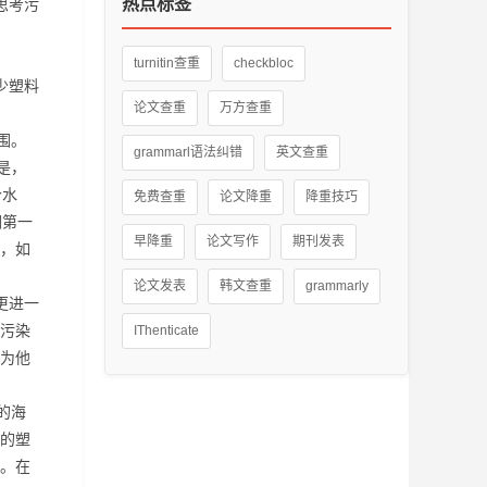
热点标签
思考污
。
turnitin查重
checkbloc
少塑料
论文查重
万方查重
围。
grammarl语法纠错
英文查重
是，
个水
免费查重
论文降重
降重技巧
们第一
早降重
论文写作
期刊发表
，如
论文发表
韩文查重
grammarly
更进一
污染
IThenticate
为他
的海
的塑
。在