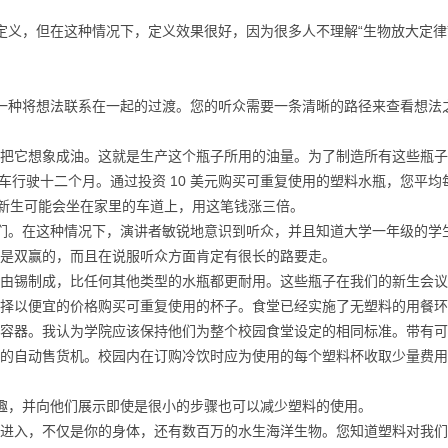
义，但在这种情况下，定义效果很好，因为很多人不理解“生物放大定律
种将想法联系在一起的过渡。您的听众需要一条清晰的路径来查看想法
它想象成油。这就是生产这个瓶子所用的油量。为了制造所有这些瓶子
汽车行驶十二个月。通过投资 10 美元购买可重复使用的塑料水瓶，您平均
一新生可能会坐在家里的车道上，用这笔钱涨三倍。
。在这种情况下，演讲者敏锐地意识到听众，并且知道大学一年级的学
是双赢的，而且在说服听众方面肯定有很长的路要走。
锡制成，比任何其他类型的水瓶都更耐用。这些瓶子在我们的新生会议
择以便宜的价格购买可重复使用的杯子。食堂已经实施了无塑料的用餐环
容器。我认为学院应该保持他们为整个校园食堂设定的相同标准。带有可
的自动售货机。校园内在订购冷饮时应为使用的每个塑料杯收取少量费用
，并向他们展示即使是很小的步骤也可以减少塑料的使用。
入，不仅是你的身体，还有数百万的水生海洋生物。您知道塑料对我们