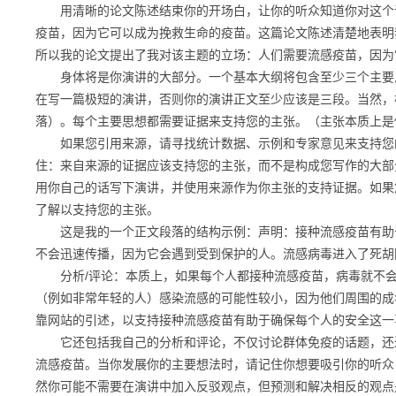
用清晰的论文陈述结束你的开场白，让你的听众知道你对这个话
疫苗，因为它可以成为挽救生命的疫苗。这篇论文陈述清楚地表明
所以我的论文提出了我对该主题的立场：人们需要流感疫苗，因为
身体将是你演讲的大部分。一个基本大纲将包含至少三个主要思
在写一篇极短的演讲，否则你的演讲正文至少应该是三段。当然，
落）。每个主要思想都需要证据来支持您的主张。（主张本质上是
如果您引用来源，请寻找统计数据、示例和专家意见来支持您的
住：来自来源的证据应该支持您的主张，而不是构成您写作的大部
用你自己的话写下演讲，并使用来源作为你主张的支持证据。如果
了解以支持您的主张。
这是我的一个正文段落的结构示例：声明：接种流感疫苗有助于
不会迅速传播，因为它会遇到受到保护的人。流感病毒进入了死胡
分析/评论：本质上，如果每个人都接种流感疫苗，病毒就不会
（例如非常年轻的人）感染流感的可能性较小，因为他们周围的成
靠网站的引述，以支持接种流感疫苗有助于确保每个人的安全这一
它还包括我自己的分析和评论，不仅讨论群体免疫的话题，还进
流感疫苗。当你发展你的主要想法时，请记住你想要吸引你的听众
然你可能不需要在演讲中加入反驳观点，但预测和解决相反的观点