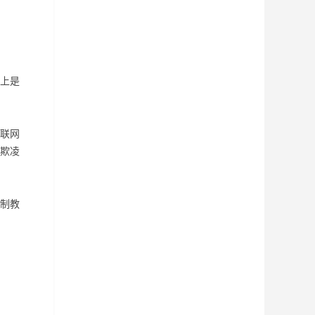
上是
联网
欺凌
制教