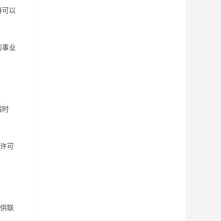
母可以
的事业
假时
许可
供联