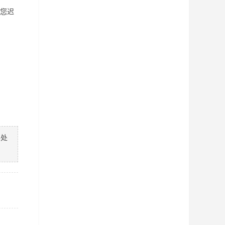
您迟
善处