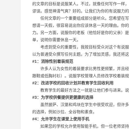
的文章的目标是说服某人。不过，就像任何写作一样，
谬误。感觉神清气爽？好的。让我们为你的有说服力的
任何文章的一个重要组成部分是听众。您希望在写作
想请一天假，很容易说出你应该休息一天的理由。你的
力。另一方面，说服你的老板（他恰好是你的父亲）是
单，说明你需要休息一天。
考虑到受众的重要性，我按目标受众对这个有说服力
以为普通受众撰写任何主题。为了增加灵感，我还将这
#1：消除性别着装规范
许多人认为女性的着装要求比男性更频繁，并且经常
跟鞋或低胸衬衫）。说服学校管理人员修改学校着装规
#2：改进学校的回收计划并教育学生回收利用
教育学生的最好方法之一就是让他们参与进来。说服
#3：为学校供餐提供更健康的选择
虽然披萨、汉堡和鸡块在学生中很受欢迎，但许多人
的选择，例如沙拉、全谷物和素食。
#4：允许学生在课堂上使用手机
如果您的学校允许使用智能手机，但一位老师坚持在