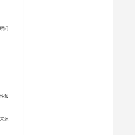
明问
性和
来源