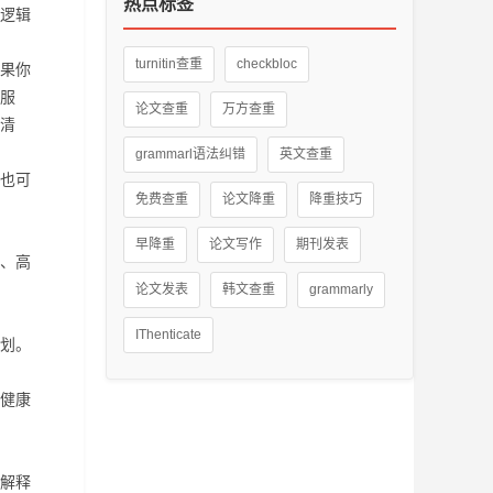
热点标签
逻辑
turnitin查重
checkbloc
果你
服
论文查重
万方查重
清
grammarl语法纠错
英文查重
也可
免费查重
论文降重
降重技巧
早降重
论文写作
期刊发表
、高
论文发表
韩文查重
grammarly
IThenticate
划。
健康
解释