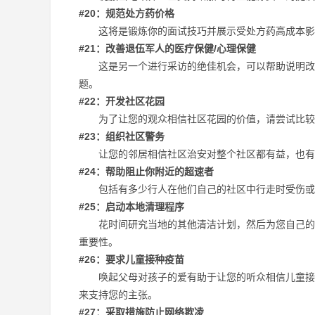
#20：规范处方药价格
这将是锻炼你的面试技巧并展示受处方药高成本影
#21：改善退伍军人的医疗保健/心理保健
这是另一个进行采访的绝佳机会，可以帮助说明改善
题。
#22：开发社区花园
为了让您的观众相信社区花园的价值，请尝试比较
#23：组织社区警务
让您的邻居相信社区治安对整个社区都有益，也有
#24：帮助阻止你附近的超速者
包括有多少行人在他们自己的社区中行走时受伤或死
#25：启动本地清理程序
花时间研究当地的其他清洁计划，然后为您自己的社
重要性。
#26：要求儿童接种疫苗
唤起父母对孩子的爱有助于让您的听众相信儿童接种
来支持您的主张。
#27：采取措施防止网络欺凌