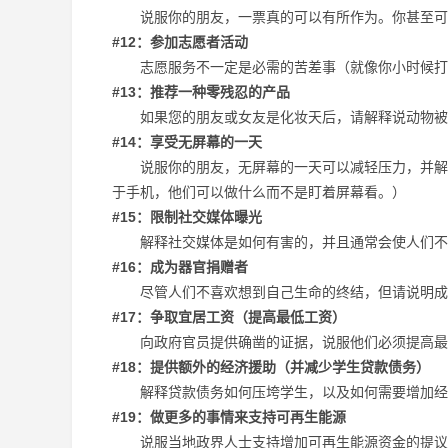
说服你的朋友，一票真的可以有所作为。你甚至可以
#12：参加志愿者活动
志愿服务不一定是必需的苦差事（就像你小时候打扫
#13：推荐一种零残忍的产品
如果您的朋友或女友是化妆天后，请解释说动物被用
#14：享受无屏幕的一天
说服你的朋友，无屏幕的一天可以减轻压力，并解释
于手机，他们可以做什么而不是盯着屏幕看。）
#15：限制社交媒体曝光
解释社交媒体是如何有害的，并且通常会使人们不那
#16：成为器官捐赠者
尽管人们不喜欢想到自己生命的终结，但请说明成
#17：争取宜居工资（提高最低工资）
向政府官员提供确凿的证据，说服他们必须提高最
#18：提供额外的经济援助（并减少学生贷款债务）
解释贷款债务如何压垮学生，以及如何需要增加经
#19：做更多的事情来支持可再生能源
说服当地政界人士支持增加可再生能源资金的提议。