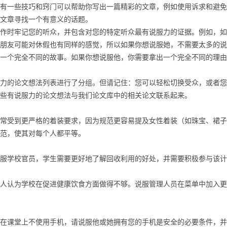
有一些技巧和窍门可以帮助你写出一篇精彩的文章，例如使用诉求和避免
文章寻找一个有意义的话题。
时牢记您的听众，并包含对您的特定听众最有说服力的证据。例如，如
朋友可能对休假也有同样的感觉，所以如果你想说服她，不需要太多的说
一个完全不同的故事。如果你想说服他，你需要拿出一个完全不同的理由
的论文想法列表进行了分组。但请记住：您可以轻松切换受众，或者您
些有说服力的论文想法与我们论文库中的相关论文联系起来。
受到更严格的着装要求，因为规范更容易提及女性着装（如珠宝、裙子
范，使其对每个人都平等。
学校官员，学生需要更好地了解回收利用的好处，并需要积极参与该计
认为学校在促进健康饮食方面做得不够。说服管理人员在菜单中加入更
课堂上不使用手机，请说服他或她拥有您的手机是安全的必要条件，并