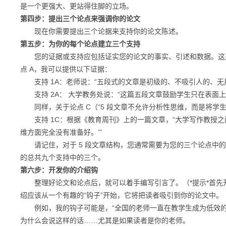
是一个更强大、更站得住脚的立场。
第四步：提出三个论点来强调你的论文
现在你需要提出三个论据来支持你的论文陈述。
第五步：为你的每个论点建立三个支持
您的证据或支持应包括证实您的论文的事实、引述和数据。这是
点 A，我可以提供以下证据：
支持 1A：老师说：“五段式的文章是初级的、不吸引人的、无
支持 2A： 大学教务处说：“这篇五段文章鼓励学生只在表面
同样，关于论点 C（“5 段文章不允许分析性思维，而是将学
支持 1C：根据《教育周刊》上的一篇文章，“大学写作教授之间达
维方面完全没有准备好。’”
请记住，对于 5 段文章结构，您通常需要为您的三个论点中的
的总共九个支持中的三个。
第六步：开发你的介绍钩
整理好论文和论点后，就可以着手编写引言了。（*提示*首先
绍应该从一个有趣的“钩子”开始，它将把读者吸引到你的论文中。
例如，我的钩子可能是，“全国的老师一直在教学生成为低效的作
为什么会说这样的话……尤其是如果读者是你的老师。