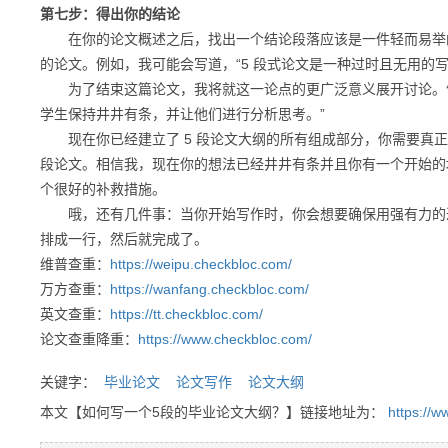
第七步：得出你的结论
在你的论文概述之后，找出一个结论段落应该是一件轻而易举的事
的论文。例如，我可能会写道，“5 段式论文是一种过时且无用的
为了结束这篇论文，我将就这一论点的更广泛意义展开讨论。例
学生保持井井有条，并让他们进行分析思考。”
现在你已经建立了 5 段论文大纲的所有组成部分，你需要真正
段论文。相信我，现在你的想法已经井井有条并且你有一个开始的
个很好的补救措施。
哦，还有几件事：当你开始写作时，你会想要确保用强有力的过
排成一行，然后就完成了。
维普查重：
https://weipu.checkbloc.com/
万方查重：
https://wanfang.checkbloc.com/
英文查重：
https://tt.checkbloc.com/
论文查重降重：
https://www.checkbloc.com/
关键字：
毕业论文
论文写作
论文大纲
本文【如何写一个5段的毕业论文大纲？】链接地址为：
https://