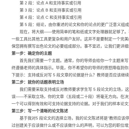
第 2 段：论点 A 和支持事实或引用
第 3 段：论点 B 和支持事实或引用
第 4 段：论点 C 和支持事实或引用
第 5 段：结论，由你重述的论文和你的论点的更广泛意义组成
现在，将大纲——使用简单的笔和纸或文字处理器就足够了。不
一些工具比其他工具更复杂和用户友好。这并不是要制定一个完美的
保您拥有撰写出色论文的必要组成部分。事不宜迟，让我们更详细
第一步：确定你的主题
首先我们需要一个主题。通常，你的导师会给你一个主题来写，或
终遵循老师的具体指示。毕竟，你不希望你的导师的愤怒降临到你
下提示：支持或反对写 5 段文章的论据是什么？教师是否应该继
第二步：就你的话题表明立场
我们需要采取支持或反对教师要求学生写 5 段论文的立场，这
误——不采取立场，你的文章（五段或二十段）将毫无方向。在决
一个可以得到有效和可支持论据支持的论据。对于我们的样本论文
第三步：写一个清晰的论文陈述
基于我对5 段论文的选择立场，我的论文陈述将是“教师应该停止
过创建关于应该做什么或不应该做什么的声明，可以为您的职位增加