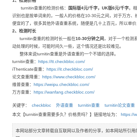
1、检测价格
turnitin查重的检测价格：
国际版4元/千字，UK版6元/千字
。
识别也是按单词来的，一般人的价格在10-30元之间，对于万方
便宜的了，很多其他外语查重系统，随便是几十上百元，所以单价
2、检测时长
turnitin查重的检测时长一般在
10-30分钟之间
，对于一个检测
动处理的时候，可能时间久一些，这个情况还是比较难见。
整体来说turnitin查重是外语查重的一个不错的选择。
turnitin查重：
https://tt.checkbloc.com/
iThenticate查重：
https://it.checkbloc.com/
论文查重降重：
https://www.checkbloc.com/
维普查重：
https://weipu.checkbloc.com/
万方查重：
https://wanfang.checkbloc.com/
关键字：
checkbloc
外语查重
turnitin查重
turnitin论文查重
本文【turnitin查重需要多久？价格贵吗？】链接地址为：
https:/
本网站部分文章转载自互联网以及作者的分享，如本网站所引用