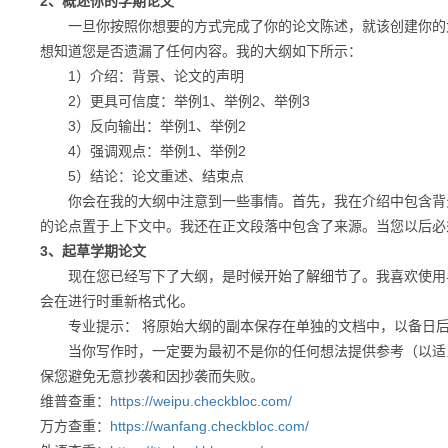
2、概述你的学期论文
一旦你按照你想要的方式完成了你的论文陈述，就该创建你的大
想知道您是否遗漏了任何内容。我的大纲如下所示：
1）介绍：背景、论文的声明
2）更具可信度：举例1、举例2、举例3
3）反向输出：举例1、举例2
4）强调观点：举例1、举例2
5）结论：论文重述、结束点
你会在我的大纲中注意到一些事情。首先，我在介绍中包含背景
的论点置于上下文中。我还在正文段落中包含了来源。当您以后必
3、起草学期论文
现在您已经写下了大纲，是时候开始了解细节了。我喜欢使用与
会在进行时重新格式化。
专业提示： 将原始大纲的副本保存在单独的文档中，以备日后
当你写作时，一定要为最初不是你的任何想法提供参考（以适当
保您避免无意抄袭和因抄袭而失败。
维普查重：
https://weipu.checkbloc.com/
万方查重：
https://wanfang.checkbloc.com/