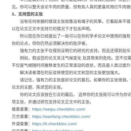
见。你可以整天谈论牛肉的质量，但有些人真的更喜欢用烂牛肉做
3、支持您的主张
没有任何依据的错误主张就像没有绳子的风筝。它看起来不错，
以在论文正文中支持它的情况下才包含声明。
所以现在你已经提出了一些可以在你的学术论文中使用的强有力
你的论点，但你仍然必须解决你的批评者。
强有力的主张不仅得到证明它的研究的支持，而且还得到驳斥
例如，假设您的论文关注气候变化 及其带来的危险。您不仅需
不仅是气候随时间推移发生的正常波动的症状，而且是人类过度升
解决读者潜在的反驳将使您的论文和您的主张更加强大。
请记住，强有力的主张是好论文的基石。如果你的主张很弱，你
论文的主题、陈述您的主张。
你的论文应该放在引言的最后， 这样你的主张就可以作为你论
项主张，并通过研究支持论文正文中的主张。
维普查重：
https://weipu.checkbloc.com/
万方查重：
https://wanfang.checkbloc.com/
外语查重：
https://tt.checkbloc.com/