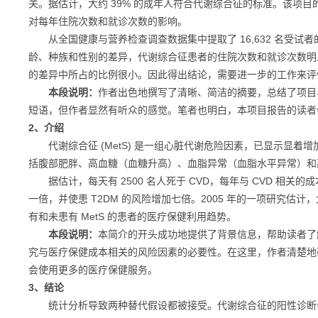
关。据估计，大约 39% 的成年人符合代谢综合征的标准。该项
对每年住院次数和就诊次数的影响。
从全国健康与营养检查调查数据集中提取了 16,632 名受试
龄、种族和性别的差异，代谢综合征患者的住院次数和就诊次数明
的差异中所占的比例很小。因此得出结论，需要进一步的工作来评
本段说明：
作者出色地撰写了清晰、简洁的摘要，总结了项目
短语，但作者显然有听众的感觉。笔者也明白，本项目报告的读者
2、介绍
代谢综合征 (MetS) 是一组心脏代谢危险因素，已显示显着增加患心血
括腹部肥胖、高血糖（血糖升高）、血脂异常（血脂水平异常）和
据估计，每天有 2500 名人死于 CVD，每年与 CVD 相关的成本约
一倍，并使患 T2DM 的风险增加七倍。2005 年的一项研究估
有和未患有 MetS 的患者的医疗保健利用趋势。
本段说明：
本简介的开头成功地提供了背景信息，帮助读者了
究与医疗保健成本相关的风险因素的必要性。在这里，作者清楚地确
会使用更多的医疗保健服务。
3、结论
统计分析导致两种替代假设都被接受。代谢综合征的阳性诊断会