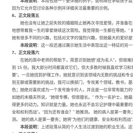
本段说明
：本段包括一个更详细的例子，说明简在争取孩子监
因为它允许您讨论各种示例并详细关注最重要的示例。
6、正文段落五
她也没有让她之前失败的婚姻阻止她再次寻找爱情，并准备在本
地想带着我一生的挚爱继续这次冒险。我觉得我一生都在等她。” 
她有很多不同的兴趣，包括对文字的强烈兴趣，但她最大的爱好是
本段说明
：这一段还通过展示她生活中表现出这一特征的另一
7、正文段落六
在她的高中老师的帮助下，简意识到她想“成为名人”，但很难找
到 15 份。我大部分时间都喜欢它们，但大多数时候我喜欢学习和
要”。一旦她找到护理工作，她就意识到该领域内无数的挑战和专
到无聊或需要新的挑战，我可以换部门，专攻某个领域，教书，基
色；她绝对喜欢成为一个发号施令的人，并且是一位非常有能力的
如她的未婚夫所说，“她很专横，但很擅长。” 作为一名护士，她
得更多的动力。知识就是力量。她也永远不会忘记护理中最重要的
全和权利而战”。“因为还有谁会？” 她推测。 她的病人是第一要务
测。 她的病人是第一要务；她将“为他们的健康、安全和权利而战”
本段说明：
上述段落从简的个人生活过渡到她的职业生活。这