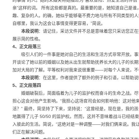
的事情”的人。她的未婚夫将她描述为“喜欢冒险、热爱生活的伴侣
亲”这样的词。 所有这些都是真的。最重要的是，她知道自己是
趣、复杂的人。的确，她似乎能够毫不费力地与所有不同类型的人
自哪里，我认为这会让事情变得更容易，”简说。
本段说明
：请记住，采访文件并不总是意味着您只采访您正在
展示简的性格。
4、正文段落三
吸引人们的一件事是她对自己的生活和生活方式非常开放。事实
开谈论了她以前的婚姻以及她从出生就帮助抚养长大的儿子的长期
加对大局的了解。平等权利对我来说很重要——对每个人来说，不
本段说明
：在这里，作者提供了额外的例子和引语，以帮助说
5、正文段落四
婚姻破裂后，简面临着为儿子的监护权而奋斗的生命之战。尽管
担心这会对他产生影响。“我担心这场官司会如何影响他：这对他
活？” 最终，简坚持了下来，坚持说：“这曾经是，现在是，我的
地赢得了儿子 50/50 的监护权。然而，这并不意味着战斗已经
入彼此的生活。简说，“这绝对是一种调整——对我们俩来说。我
们正在解决问题。