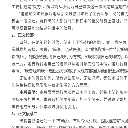
主要标题是“毅力”，所以简从小就为自己做事这一事实是塑造她性
]这篇论文陈述很好地从引文过渡并陈述了主要印象：简的自力
包含一段引述，解释简的大部分时间都在她的祖父母身上度过。只
可以很容易地总结这句话中的信息。
2、正文段落一
诚然，在她年轻的时候，简走上了“错误的道路”，她一直在为自
常糟糕的选择，吸毒，”简说。也就是说，直到她遇到一位特定的
格”的人，她促使她思考自己的行为方式，如何实现自己的潜力，以
很严厉，她告诉我她自己的选择以及她能够完成的事情，这让我觉得
事情：“我曾经和我一起出去玩的很多人现在都因为他们做出的错误
无论她的感受如何，所有这些影响，无论好坏，都使她成为了今
些性格特征和品质影响着她生活的方方面面。
本段说明
：本段最后两行再次强调主导印象，并指出简的影响
坚持不懈的关注。本段包括简早年奋斗的一个例子，并讨论了她的
重要组成部分，但本段过度使用引用。
3、正文段落二
简将自己描述为一个“有动力，有时令人讨厌，固执但善解人意