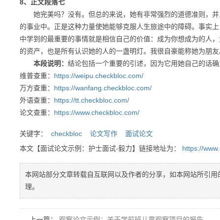
8、正文段落七
她完美吗？没有。但总的来说，她有非常强烈的道德准则，并且
的事业中。正是这种力量使她能够克服人生旅途中的障碍。事实上
中学到的最重要的事情就是相信自己的价值：成为你想成为的人，
的资产，也是所有认识她的人的一盏明灯。我很自豪能称她为朋友
本段说明：
结论包括一个重要的引述，因为它用她自己的话确
维普查重：
https://weipu.checkbloc.com/
万方查重：
https://wanfang.checkbloc.com/
外语查重：
https://tt.checkbloc.com/
论文查重：
https://www.checkbloc.com/
关键字：
checkbloc
论文写作
面试论文
本文【面试论文示例：护士面试-毅力】链接地址为：
https://www
本网站部分文章转载自互联网以及作者的分享，如本网站所引用
理。
上一篇：
观察论文示例：关于学前班儿童观察项目的报告