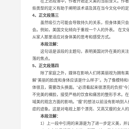
在上述段落中，作者开始定义美的当前含义。作者还
些类型的定义有助于阐明该术语及其在当今文化中的定
4、正文段落三
虽然吸引力可能会导致持久的关系，但身体美只会在
会。例如，美国文化倾向于重视一个人的外表。 在文
从家人那里适应对身体美的思考和感受方式。
本段注解：
这句话是该段的主题句，表明美国对外在美的关注。
落的焦点。
5、正文段落四
除了家庭之外，媒体在影响人们将美丽视为拥有美丽
解“美丽的脸庞和身体应该是什么样子”。为了像模特
体很丑，需要改头换面。“必须看起来很漂亮的负担”
不完美的裸脸，接受严格的饮食和痛苦的整形手术。在
域美的观念方面的影响。“瘦”的想法以前没有影响到人
症的迹象。这是对电视上那个漂亮、又高又瘦的女人的
本段注解：
1）上一段中引用的来源是为了进一步定义美，并说