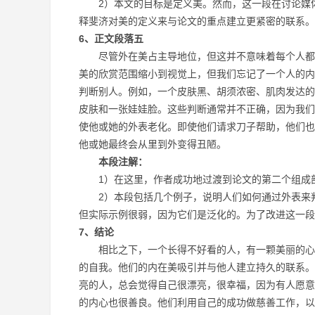
2）本文的目标是定义美。然而，这一段在讨论媒体
释斐济对美的定义来与论文的重点建立更紧密的联系。
6、正文段落五
尽管外在美占主导地位，但这并不意味着每个人都必
美的欣赏范围缩小到视觉上，但我们忘记了一个人的内
判断别人。例如，一个皮肤黑、胡须浓密、肌肉发达的
皮肤和一张娃娃脸。这些判断通常并不正确，因为我们
使他或她的外表老化。即使他们请求刀子帮助，他们也
他或她最终会从里到外变得丑陋。
本段注解：
1）在这里，作者成功地过渡到论文的第二个组成
2）本段包括几个例子，说明人们如何通过外表来判
但实际示例很弱，因为它们是泛化的。为了改进这一段
7、结论
相比之下，一个长得不好看的人，有一颗美丽的心，
的自我。他们的内在美吸引并与他人建立持久的联系。
亮的人，总会觉得自己很漂亮，很幸福，因为有人愿意
的内心也很善良。他们利用自己的成功做慈善工作，以