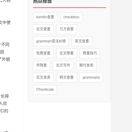
二人称
热点标签
turnitin查重
checkbloc
文中使
论文查重
万方查重
grammarl语法纠错
英文查重
个不同
因
免费查重
论文降重
降重技巧
了外貌
早降重
论文写作
期刊发表
论文发表
韩文查重
grammarly
IThenticate
个长得
人欣
引的