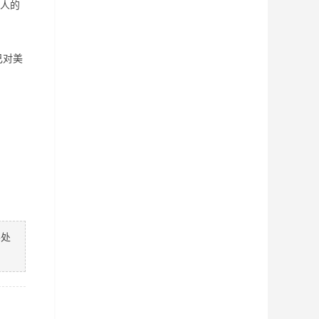
人的
己对美
善处