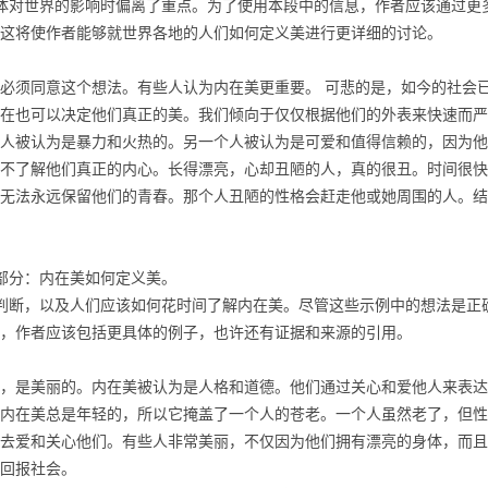
对世界的影响时偏离了重点。为了使用本段中的信息，作者应该通过更
这将使作者能够就世界各地的人们如何定义美进行更详细的讨论。
须同意这个想法。有些人认为内在美更重要。 可悲的是，如今的社会
在也可以决定他们真正的美。我们倾向于仅仅根据他们的外表来快速而严
人被认为是暴力和火热的。另一个人被认为是可爱和值得信赖的，因为他
不了解他们真正的内心。长得漂亮，心却丑陋的人，真的很丑。时间很快
无法永远保留他们的青春。那个人丑陋的性格会赶走他或她周围的人。结
部分：内在美如何定义美。
断，以及人们应该如何花时间了解内在美。尽管这些示例中的想法是正
，作者应该包括更具体的例子，也许还有证据和来源的引用。
是美丽的。内在美被认为是人格和道德。他们通过关心和爱他人来表达
内在美总是年轻的，所以它掩盖了一个人的苍老。一个人虽然老了，但性
去爱和关心他们。有些人非常美丽，不仅因为他们拥有漂亮的身体，而且
回报社会。