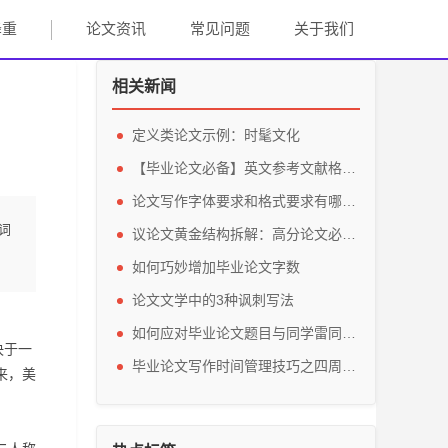
降重
论文资讯
常见问题
关于我们
相关新闻
定义类论文示例：时髦文化
【毕业论文必备】英文参考文献格式规范详解
论文写作字体要求和格式要求有哪些？
词
议论文黄金结构拆解：高分论文必备的三段进阶法则
如何巧妙增加毕业论文字数
论文文学中的3种讽刺写法
如何应对毕业论文题目与同学雷同的情况
决于一
毕业论文写作时间管理技巧之四周细分法
来，美