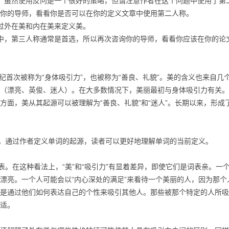
虽然使用反问是一个很好的策略，但请注意作者在这个问题中使用了第
你的导师，看看你是否可以在你的定义文章中使用第二人称。
过外在美和内在美来定义美。
，第三人称通常是首选，所以再次咨询你的导师，看看你应该在你的论
首次被称为“身体吸引力”，也被称为“善良、礼貌”。美的含义也来自几
（漂亮、英俊、迷人）。在大多数情况下，美丽最初与身体吸引力有关。
面，美从其起源可以被理解为“善良、礼貌”和“迷人”。长期以来，形成
。通过作者定义单词的起源，读者可以更好地理解单词的当前定义。
。在这种看法上，“美”和“吸引力”有显着差异，即使它们是词表亲。一
漂亮。一个人可能会以“内心深处的满足”来看待一个美丽的人，因为那个
是通过他们如何表达自己的个性来吸引其他人。那些被那个特定的人所吸
适。