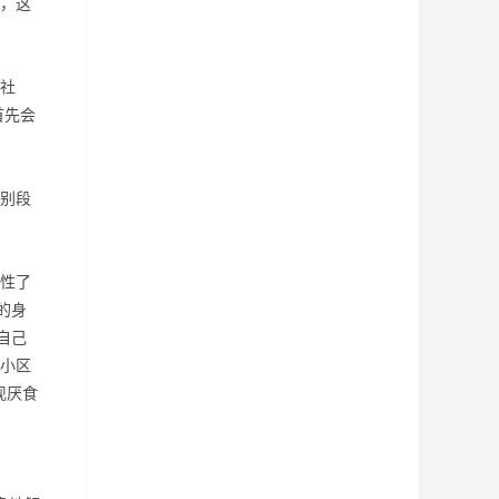
，这
社
首先会
别段
性了
的身
自己
小区
现厌食