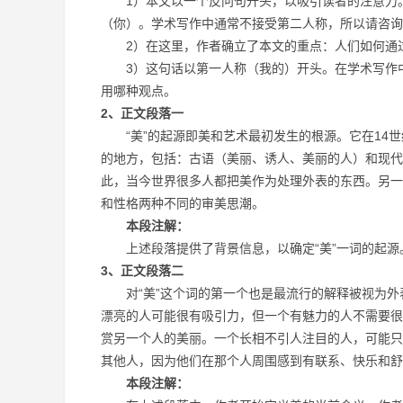
1）本文以一个反问句开头，以吸引读者的注意力。
（你）。学术写作中通常不接受第二人称，所以请咨询
2）在这里，作者确立了本文的重点：人们如何通
3）这句话以第一人称（我的）开头。在学术写作中
用哪种观点。
2、正文段落一
“美”的起源即美和艺术最初发生的根源。它在14世纪
的地方，包括：古语（美丽、诱人、美丽的人）和现代
此，当今世界很多人都把美作为处理外表的东西。另一方
和性格两种不同的审美思潮。
本段注解：
上述段落提供了背景信息，以确定“美”一词的起源
3、正文段落二
对“美”这个词的第一个也是最流行的解释被视为外表
漂亮的人可能很有吸引力，但一个有魅力的人不需要很
赏另一个人的美丽。一个长相不引人注目的人，可能只
其他人，因为他们在那个人周围感到有联系、快乐和舒
本段注解：