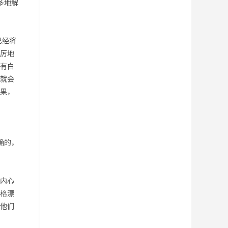
多地解
已经将
厉地
有白
就会
果，
确的，
内心
格漂
他们