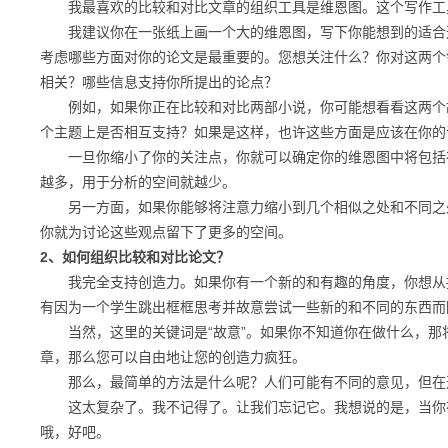
我最喜欢的比较和对比文章的组织工具是维恩图。这个写作工具
我建议你在一张纸上画一个大的维恩图，写下你能想到的适合这
考虑哪些方面对你的论文是最重要的。您想关注什么？你对这两个
相关？哪些信息支持你所提出的论点？
例如，如果你正在比较和对比两部小说，你可能想看看这两个故
个主题上是否相互支持？如果是这样，也许这些方面是应该在你的
一旦你缩小了你的关注点，你就可以确定你的维恩图中将包括在
越多，用于分析的空间就越少。
另一方面，如果你能够将注意力缩小到几个相似之处和不同之处
你就为讨论这些观点留下了更多的空间。
2、如何组织比较和对比论文？
我完全支持创造力。如果你有一个新的和有趣的角度，你想从接
有因为一个学生跳出框框思考并故意尝试一些新的和不同的东西而
当然，这里的关键词是“故意”。如果你不知道你在做什么，那
章，那么您可以自由地让您的创造力疯狂。
那么，最简单的方法是什么呢？人们可能有不同的意见，但在这种情
这太复杂了。我不记得了。让我们忘记它。我想说的是，当你在
哦，好吧。