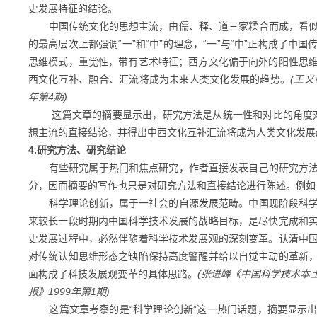
史发展特征的结论。
中国传统文化的思想主流，由儒、释、道三家糅合而成，看似
的最高层次上都强调
“一”和“中”的理念，“一”与“中”正构成
思维模式，重觉性，带有艺术特征；西方文化偏于向外的阳性思
西文化互补、融合、汇流将成为未来人类文化发展的趋势。
(王
年第4期)
这篇文章的摘要显示出，研究方法是从统一性和对比的角度对
想主流的直接结论，并得出中西文化互补汇流将成为人类文化发展
4.研究方法、研究结论
有些研究属于热门和焦点研究，作者直接发表自己的研究方法
分，因而摘要的写作也只是对研究方法和直接结论进行陈述。例如
科学理论创新，属于一社会的自源发展范畴。中国现阶段科学
来较长一段时期内中国科学技术发展的战略目标，是尽快完成和
史发展过程中，必然伴随着科学技术发展观的深刻变革。认清中
对传统认知思维形态之缺陷保持高度警醒并给以自觉主动的革新
面构成了科技发展观变革的具体思路。
(张进峰《中国科学技术本
报》1999年第1期)
这篇文章考察的是
“科学理论创新”这一热门话题，摘要显示