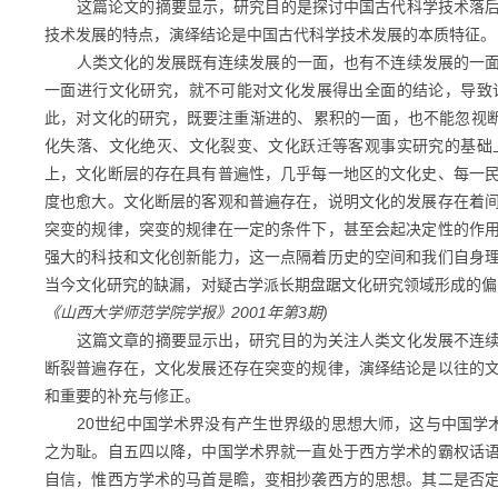
这篇论文的摘要显示，研究目的是探讨中国古代科学技术落后
技术发展的特点，演绎结论是中国古代科学技术发展的本质特征。
人类文化的发展既有连续发展的一面，也有不连续发展的一面
一面进行文化研究，就不可能对文化发展得出全面的结论，导致
此，对文化的研究，既要注重渐进的、累积的一面，也不能忽视
化失落、文化绝灭、文化裂变、文化跃迁等客观事实研究的基础
上，文化断层的存在具有普遍性，几乎每一地区的文化史、每一
度也愈大。文化断层的客观和普遍存在，说明文化的发展存在着
突变的规律，突变的规律在一定的条件下，甚至会起决定性的作
强大的科技和文化创新能力，这一点隔着历史的空间和我们自身
当今文化研究的缺漏，对疑古学派长期盘踞文化研究领域形成的偏
《山西大学师范学院学报》2001年第3期)
这篇文章的摘要显示出，研究目的为关注人类文化发展不连续
断裂普遍存在，文化发展还存在突变的规律，演绎结论是以往的
和重要的补充与修正。
20世纪中国学术界没有产生世界级的思想大师，这与中国学术
之为耻。自五四以降，中国学术界就一直处于西方学术的霸权话
自信，惟西方学术的马首是瞻，变相抄袭西方的思想。其二是否