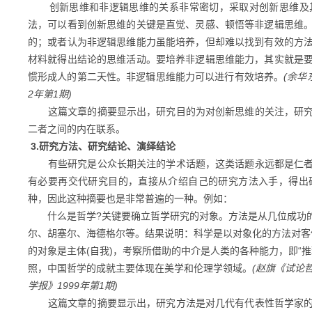
创新思维和非逻辑思维的关系非常密切，采取对创新思维及其
法，可以看到创新思维的关键是直觉、灵感、顿悟等非逻辑思维
的；或者认为非逻辑思维能力虽能培养，但却难以找到有效的方
材料就得出结论的思维活动。要培养非逻辑思维能力，其实就是
惯形成人的第二天性。非逻辑思维能力可以进行有效培养。
(余华
2年第1期)
这篇文章的摘要显示出，研究目的为对创新思维的关注，研究
二者之间的内在联系。
3.研究方法、研究结论、演绎结论
有些研究是公众长期关注的学术话题，这类话题永远都是仁者
有必要再交代研究目的，直接从介绍自己的研究方法入手，得出
种，因此这种摘要也是非常普遍的一种。例如：
什么是哲学
?关键要确立哲学研究的对象。方法是从几位成功
尔、胡塞尔、海德格尔等。结果说明：科学是以对象化的方法对客
的对象是主体(自我)，考察所借助的中介是人类的各种能力，即“推
照，中国哲学的成就主要体现在美学和伦理学领域。
(赵旗《试论
学报》1999年第1期)
这篇文章的摘要显示出，研究方法是对几代有代表性哲学家的