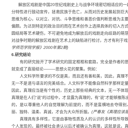
解放区戏剧是中国
20世纪戏剧史上与战争环境密切相适应的一
分特性进行鼓动宣传，拯救民族于危亡，从而对历史发展起到巨
思维为核心，以对立、对抗、斗争思维和善恶价值判断思维为主
偏颇。为达到特定的政治目的而在艺术创作上选择具体的切入方
圆结局等艺术硬伤，不可避免地成为解放后的戏剧走向歧路的萌
对战争时期的解放区戏剧在艺术上的缺陷进行检讨，方才有利于戏
学师范学院学报》2000年第2期)
6.研究结论
有的研究抛开了学术研究的固定框框和套路，完全是作者的思
就变成了直接结论
———思想火花的聚集。例如：
人文科学所要求的不仅是真，而且还有善和美，因此，真理不
无一不是道与语言的完美结合。人文科学不能像自然科学那样定
因此，真理应当是有个性的，历史上那些经典的文本，无一不体
真理是在人们
“说”的过程中，才显露为真理的，有“说”才能够推
的，是以尊重他人的自觉理解为前提的，而不是蛮横地去夺得别
丽、独特、温柔、真诚，才会为大众所折服。
(严春友《真理应该是
真理具有多样性，它是由事物性质及人的认识的多样性所导致
个人发现的，最终被社会承认以后才被确认为真理，这就是说，