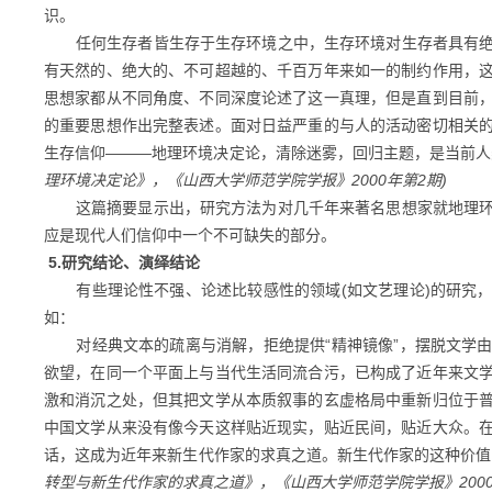
识。
任何生存者皆生存于生存环境之中，生存环境对生存者具有绝
有天然的、绝大的、不可超越的、千百万年来如一的制约作用，
思想家都从不同角度、不同深度论述了这一真理，但是直到目前
的重要思想作出完整表述。面对日益严重的与人的活动密切相关
生存信仰———地理环境决定论，清除迷雾，回归主题，是当前人
理环境决定论》，《山西大学师范学院学报》2000年第2期)
这篇摘要显示出，研究方法为对几千年来著名思想家就地理环
应是现代人们信仰中一个不可缺失的部分。
5.研究结论、演绎结论
有些理论性不强、论述比较感性的领域
(如文艺理论)的研究
如：
对经典文本的疏离与消解，拒绝提供
“精神镜像”，摆脱文学
欲望，在同一个平面上与当代生活同流合污，已构成了近年来文
激和消沉之处，但其把文学从本质叙事的玄虚格局中重新归位于
中国文学从来没有像今天这样贴近现实，贴近民间，贴近大众。
话，这成为近年来新生代作家的求真之道。新生代作家的这种价值
转型与新生代作家的求真之道》，《山西大学师范学院学报》2000