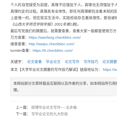
个人的自觉接受为前提，真理不应强加于人，真理也无须强加于
真理约定的过程。真理具有全体性，即任何真理都包含着未知的
上是惟一的，但在现实生活中，实践检验存在着局限性，那些被
《山西大学师范学院学报》2001年第1期)。
最后写完我们的摘要后，就需要查重，查重大家一般都是使用万方，维普
万方查重：
https://wanfang.checkbloc.com/
维普查重：
http://weipu.checkbloc.com/
turnitin查重：
https://tt.checkbloc.com/
关键字：
论文查重
毕业论文
论文写作
写作技巧
论文摘要
本文【大学毕业论文摘要的写作技巧解读】链接地址为：
https:/
本网站部分文章转载自互联网以及作者的分享，如本网站所引用
理。
上一篇：
硕博毕业论文写作----五步曲
下一篇：
写毕业论文的九大阶段