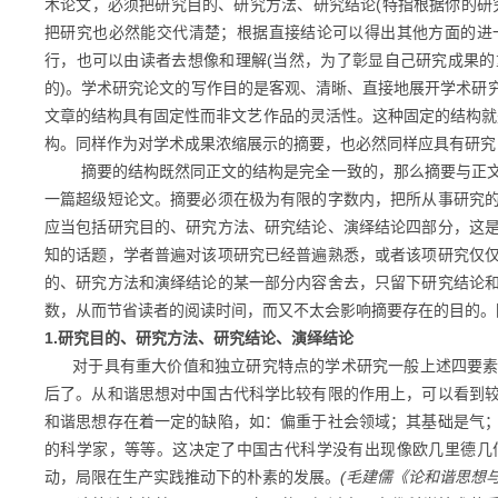
术论文，必须把研究目的、研究方法、研究结论
(特指根据你的
把研究也必然能交代清楚；根据直接结论可以得出其他方面的进
行，也可以由读者去想像和理解(当然，为了彰显自己研究成果
的)。学术研究论文的写作目的是客观、清晰、直接地展开学术研
文章的结构具有固定性而非文艺作品的灵活性。这种固定的结构就是
构。同样作为对学术成果浓缩展示的摘要，也必然同样应具有研究目
摘要的结构既然同正文的结构是完全一致的，那么摘要与正
一篇超级短论文。摘要必须在极为有限的字数内，把所从事研究
应当包括研究目的、研究方法、研究结论、演绎结论四部分，这
知的话题，学者普遍对该项研究已经普遍熟悉，或者该项研究仅
的、研究方法和演绎结论的某一部分内容舍去，只留下研究结论
数，从而节省读者的阅读时间，而又不太会影响摘要存在的目的
1.研究目的、研究方法、研究结论、演绎结论
对于具有重大价值和独立研究特点的学术研究一般上述四要素
后了。从和谐思想对中国古代科学比较有限的作用上，可以看到
和谐思想存在着一定的缺陷，如：偏重于社会领域；其基础是气
的科学家，等等。这决定了中国古代科学没有出现像欧几里德几
动，局限在生产实践推动下的朴素的发展。
(毛建儒《论和谐思想与