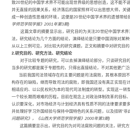
致20世纪的中国学术界不可能出现世界级的思想创造，这不能不
并无直接的因果关系，经济落后的国家照样可以出思想大师，关
成一种创造性思维的环境，这便是20世纪中国学术界的遗憾带给
学师范学院学报》2001年第3期)
这篇文章的摘要显示出，研究目的为关注
20世纪中国学术
法，研究结论为几个方面的结论，演绎结论是只要中国消除对某种
从以上三例可见，对比较大的研究课题，正文和摘要中对研究目的
2.研究目的、研究方法、研究结论
对于比较专题的研究，可以去掉演绎结论部分，只谈研究目的
当多的研究都是属于专题性的，只得出直接结论，不对其他更广泛
当前我国司法领域存在的主要问题是司法腐败，其根本原因不
构存在的缺陷，继而导致司法的腐败，即我国还没有真正实现在
相适应的、以公民权利为本的现代司法制度的转型。实现这一转
一个较长期而艰难的历程。目前在观念上对政治体制改革的目标
认识要深化，对市场经济与计划经济具有性质不同的法律要求要
并处理好学习外国经验与保持中国特色的关系问题，以及扭转“非
问题研究》，《山西大学师范学院学报》2000年第3期)
这篇摘要显示出，研究目的为对司法腐败问题的关注，研究方法