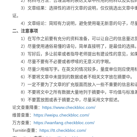
2）材料与方法：合理清晰的表达文章中所用的材料以及实验
3）文章结果：选择性的进行文章的说明，仅仅挑选出文章中重
证。
4）文章结论：简短有力说明，避免使用毫无新意的句子，尽量
二、注意事项
1）在写作之前要有充分的资料准备，可以让自己的信息量达
2）尽量使用通俗易懂的语句，简单直接明了，是最佳的选择
3）写好后，多让前辈或者指导老师提出有建设性的意见，如
4）尽量不要有不必要或者啰嗦的无意义的字眼。
5）尽量少用缩写字。在英文的情况较多，量度单位则应使用标
6）不要将文章中未提到的数据或者不相关文字放在摘要中。
7）一定不要为了文章的扩充版面而放入一些不重要的信息和语
8）不要将文中之所有数据大量地列于摘要中，平均值与标准差
9）不要置放图或表于摘要之中，尽量采用文字叙述。
论文查重降重：
https://www.checkbloc.com/
维普查重：
https://weipu.checkbloc.com/
万方查重：
https://wanfang.checkbloc.com/
Turnitin查重：
https://tt.checkbloc.com/