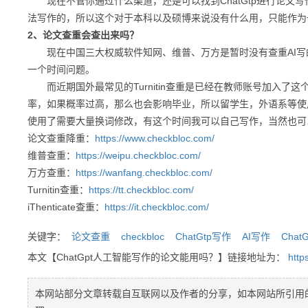
现在不管你通过什么渠道，还是可以找到ChatGtp进行论文
法写作的，所以这个对于本科以及硕博来说没有什么用，只能作为
2、论文查重会查出来吗？
现在中国三大权威软件知网、维普、万方是暂时没有查重AI写
一个时间问题。
而近期国外最常见的Turnitin查重是已经在教师账号加入了这
率，如果概率过高，那么也会影响毕业，所以留学生，外语系等使用Tur
使用了需要大量换词修改，有这个时间我可以自己写作，当然也可
论文查重降重：
https://www.checkbloc.com/
维普查重：
https://weipu.checkbloc.com/
万方查重：
https://wanfang.checkbloc.com/
Turnitin查重：
https://tt.checkbloc.com/
iThenticate查重：
https://it.checkbloc.com/
关键字：
论文查重
checkbloc
ChatGtp写作
AI写作
Chat
本文【ChatGpt人工智能写作的论文能用吗？】链接地址为：
http
本网站部分文章转载自互联网以及作者的分享，如本网站所引用