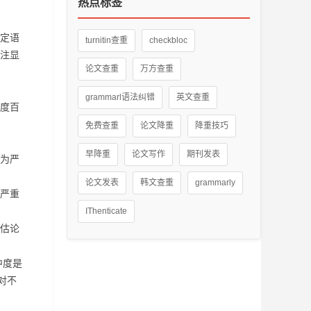
热点标签
定语
turnitin查重
checkbloc
注显
论文查重
万方查重
grammarl语法纠错
英文查重
度百
免费查重
论文降重
降重技巧
早降重
论文写作
期刊发表
为严
论文发表
韩文查重
grammarly
严重
IThenticate
估论
中度是
对不