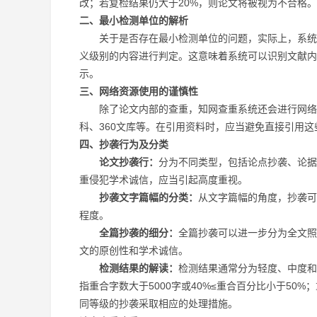
改；若复检结果仍大于20%，则论文将被视为不合格。
二、最小检测单位的解析
关于是否存在最小检测单位的问题，实际上，系统并
义级别的内容进行判定。这意味着系统可以识别文献内
示。
三、网络资源使用的谨慎性
除了论文内部的查重，知网查重系统还会进行网络搜
科、360文库等。在引用资料时，应当避免直接引用
四、抄袭行为及分类
论文抄袭行：
分为不同类型，包括论点抄袭、论据
重侵犯学术诚信，应当引起高度重视。
抄袭文字篇幅的分类：
从文字篇幅的角度，抄袭可
程度。
全篇抄袭的细分：
全篇抄袭可以进一步分为全文照
文的原创性和学术诚信。
检测结果的解读：
检测结果通常分为轻度、中度和
指重合字数大于5000字或40%≤重合百分比小于50%
同等级的抄袭采取相应的处理措施。