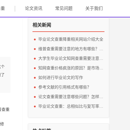
降重
论文资讯
常见问题
关于我们
相关新闻
毕业论文查重降重相关网站介绍大全
维普查重需要注意的地方有哪些？怎么使用维普查重？
大学生毕业论文知网查重需要注意什么？知网查重报告怎么看？
这个
知网查重价格疯涨的原因？是市场的需求还是恶意的炒作？会导致怎么样的后果？
须了
如何进行毕业论文的写作
参考文献的引用格式有哪些？
论文查重需要注意哪些问题？怎样查重最实惠？
毕业论文查重：总相似比与复写率到底有何不同？
普查重
内修