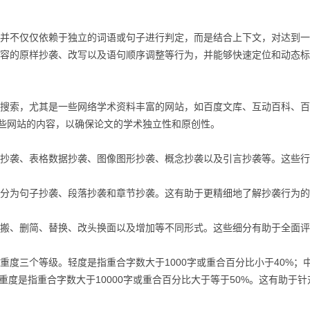
不仅仅依赖于独立的词语或句子进行判定，而是结合上下文，对达到一
容的原样抄袭、改写以及语句顺序调整等行为，并能够快速定位和动态标
索，尤其是一些网络学术资料丰富的网站，如百度文库、互动百科、百
这些网站的内容，以确保论文的学术独立性和原创性。
抄袭、表格数据抄袭、图像图形抄袭、概念抄袭以及引言抄袭等。这些行
分为句子抄袭、段落抄袭和章节抄袭。这有助于更精细地了解抄袭行为的
搬、删简、替换、改头换面以及增加等不同形式。这些细分有助于全面评
重度三个等级。轻度是指重合字数大于1000字或重合百分比小于40%；
；重度是指重合字数大于10000字或重合百分比大于等于50%。这有助于针