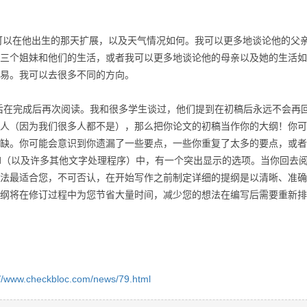
可以在他出生的那天扩展，以及天气情况如何。
我可以更多地谈论他的父
三个姐妹和他们的生活，或者我可以更多地谈论他的母亲以及她的生活如
易。
我可以去很多不同的方向。
后在完成后再次阅读。
我和很多学生谈过，他们提到在初稿后永远不会再
人（因为我们很多人都不是），那么把你论文的初稿当作你的大纲！
你可
缺。
你可能会意识到你遗漏了一些要点，一些你重复了太多的要点，或者
ft Word（以及许多其他文字处理程序）中，有一个突出显示的选项。
当你回去
法最适合您，不可否认，在开始写作之前制定详细的提纲是以清晰、准确
纲将在修订过程中为您节省大量时间，减少您的想法在编写后需要重新排
://www.checkbloc.com/news/79.html