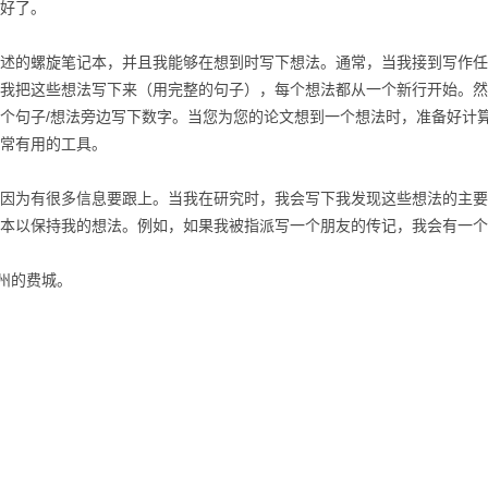
好了。
述的螺旋笔记本，并且我能够在想到时写下想法。
通常，当我接到写作任
我把这些想法写下来（用完整的句子），每个想法都从一个新行开始。
然
个句子/想法旁边写下数字。
当您为您的论文想到一个想法时，准备好计
常有用的工具。
因为有很多信息要跟上。
当我在研究时，我会写下我发现这些想法的主要
本以保持我的想法。
例如，如果我被指派写一个朋友的传记，我会有一个
亚州的费城。