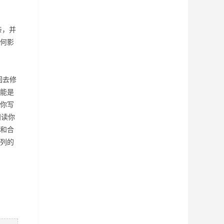
亲，并
何影
回去修
能是
你写
阅读你
和合
列的