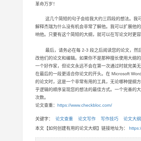
革命万岁！
这几个简短的句子会给我大约三四段的想法。
我
解释杰瑞为什么没有机会非常了解他。
我可以扩展他的
响他。
只要有这个简短的大纲，就可以在写论文时更容
最后，请务必在每 2-3 段之后阅读您的论文，然
改他们的论文和编辑。
如果你不是那种擅长使用大纲的
一个好作家，但论文永远不会在第一次通过时就完美无
在最后的一段更适合你论文的开头。
在 Microso
的论文时，这是一个非常有用的工具，
无论哪种提纲方
乎逻辑的顺序呈现您的想法的最佳方式。
一个完善的大
次数。
论文查重：
https://www.checkbloc.com/
关键字：
论文查重
论文写作
写作技巧
论文大纲
本文【如何创建有用的论文大纲】链接地址为：
https