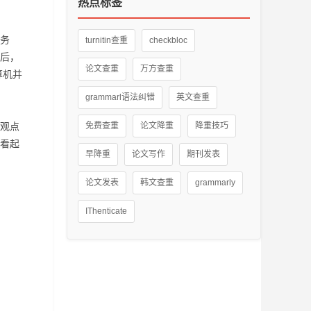
热点标签
务
turnitin查重
checkbloc
后，
论文查重
万方查重
算机并
grammarl语法纠错
英文查重
观点
免费查重
论文降重
降重技巧
看起
早降重
论文写作
期刊发表
论文发表
韩文查重
grammarly
IThenticate