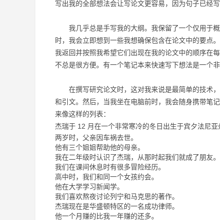
写出我的全部想法会让写论文更容易，因为句子已经写
我几乎总是手写我的大纲。
我保留了一个仅用于概
时，我会立即想到一些我想确保包含在论文中的要点。
我返回并按照我希望它们出现在我的论文中的顺序在每
不总是很方便。
有一个笔记本来快速写下想法是一个非
在撰写研究论文时，这对我来说是最简单的技术，
和引文。
然后，当我坐在电脑前时，我会随身携带笔记
来像这样的列表：
杰瑞于 12 月在一个非常寒冷的冬日出生于宾夕法尼
两岁时，父亲因车祸去世。
他有三个姐姐帮助他的母亲。
我在二年级时认识了杰瑞，从那时起我们就成了朋友。
我们在课间休息时有很多冒险经历。
高中时，我们和同一个女孩约会。
他在大学学习新闻学。
我们喜欢熬夜讨论列宁和马克思的著作。
杰瑞现在是华盛顿特区的一名成功律师。
他一个月赚的比我一年赚的还多。