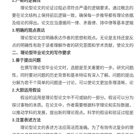
2.严密的逻辑性
理论型论文的论证过程必须符合严谨的逻辑要求。通过概念的界
要在论文结构上保持前后逻辑一致，确保每一步推导都有理论依据
及结论的得出。论文应当遵循同一律、矛盾律、排中律等基本逻辑
3.明确的观点表达
理论型论文应明确表达作者的思想和观点。无论是支持还是反对
点的明确性有助于读者理解作者的研究意图和学术贡献，使论文的
二、理论型毕业论文的写作要求
1.善于提出问题
在撰写理论型毕业论文时，选题是至关重要的一步。研究问题应
性，同时要对问题的历史背景和基本特征有深入了解。问题的提出
分解为若干个简单的问题逐一讨论，可以使论文更加条理清晰，论
2.大胆运用假设
假设的运用是理论型论文中不可或缺的一部分。假设可以分为经
探讨事物的本质。在论文中，作者需要根据科学理论和实际数据，
以推动学科的发展，提出新的理论观点。科学的假设和验证过程是
3.注意表述方法
理论型论文的表述方法应简洁而准确。为了有效传达复杂的理论