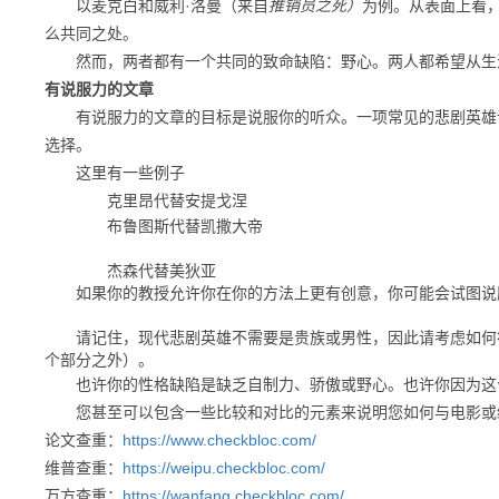
以麦克白和威利·洛曼（来自
推销员之死）
为例
。
从表面上看
么共同之处。
然而，两者都有一个共同的致命缺陷：野心。
两人都希望从生
有说服力的文章
有说服力的文章的目标是说服你的听众。一项常见的悲剧英雄
选择。
这里有一些例子
克里昂代替安提戈涅
布鲁图斯代替凯撒大帝
杰森代替美狄亚
如果你的教授允许你在你的方法上更有创意，你可能会试图说
请记住，现代悲剧英雄不需要是贵族或男性，因此请考虑如何符
个部分之外）。
也许你的性格缺陷是缺乏自制力、骄傲或野心。
也许你因为这
您甚至可以包含一些比较和对比的元素来说明您如何与电影或
论文查重：
https://www.checkbloc.com/
维普查重：
https://weipu.checkbloc.com/
万方查重：
https://wanfang.checkbloc.com/