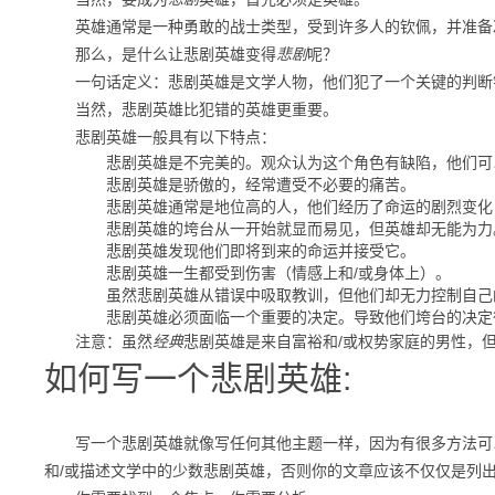
英雄通常是一种勇敢的战士类型，受到许多人的钦佩，并准备
那么，是什么让悲剧英雄变得
悲剧
呢？
一句话定义：
悲剧英雄是文学人物
，他们犯了一个关键的判断
当然，悲剧英雄比犯错的英雄更重要。
悲剧英雄一般具有以下特点：
悲剧英雄是不完美的。
观众认为这个角色有缺陷，他们可
悲剧英雄是骄傲的，经常遭受不必要的痛苦。
悲剧英雄通常是地位高的人，他们经历了命运的剧烈变化
悲剧英雄的垮台从一开始就显而易见，但英雄却无能为力
悲剧英雄发现他们即将到来的命运并接受它。
悲剧英雄一生都受到伤害（情感上和/或身体上）。
虽然悲剧英雄从错误中吸取教训，但他们却无力控制自己
悲剧英雄必须面临一个重要的决定。
导致他们垮台的决定
注意：
虽然
经典
悲剧英雄是来自富裕和/或权势家庭的男性，
如何写一个悲剧英雄:
写一个悲剧英雄就像写任何其他主题一样，因为有很多方法可
和/或描述文学中的少数悲剧英雄，否则你的文章应该不仅仅是列