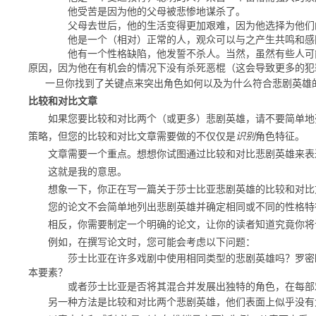
他受苦是因为他的父母被悲惨地谋杀了。
父母去世后，他的生活变得更加艰难，因为他选择为他们的
他是一个（相对）正常的人，观众可以与之产生共鸣和感
他有一个性格缺陷，他发誓不杀人。
当然，虽然有些人可
原因，因为他在有机会的情况下没有杀死恶棍（这会导致更多的犯
一旦你找到了关键点来突出角色如何以及为什么符合悲剧英雄的
比较和对比文章
如果您要比较和对比两个（或更多）悲剧英雄，请不要简单地
策略
，但您的比较和对比文章需要做的不仅仅是
识别
角色特征。
文章需要一个重点。想想你试图通过比较和对比悲剧英雄来表
这就是我的意思。
想象一下，你正在写一篇关于莎士比亚悲剧英雄的比较和对比
您的论文不会简单地列出悲剧英雄并确定相同或不同的性格特
相反，你需要制定一个明确的论文，让你的读者知道究竟你将
例如，在撰写论文时，您可能会考虑以下问题：
莎士比亚在许多戏剧中使用相同类型的悲剧英雄吗？
罗密
本要素？
或者莎士比亚是否将其混合并发展出独特的角色，在每部戏
另一种方法是比较和对比两个悲剧英雄，他们表面上似乎没有太