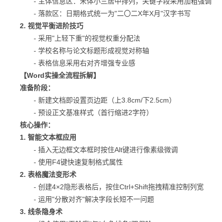
- 主体信息区：宋体小三居中排列，关键字段采用加粗强调
- 落款区：日期格式统一为"二〇二X年X月"汉字书写
2. 视觉平衡进阶技巧
- 采用"上轻下重"的视觉权重分配法
- 学校名称与论文标题形成视觉对称轴
- 表格信息采用右对齐增强专业感
【Word实操全流程拆解】
准备阶段：
- 新建文档即设置页边距（上3.8cm/下2.5cm）
- 预设正文基准样式（首行缩进2字符）
核心操作：
1. 智能文本框应用
- 插入无边框文本框时按住Alt键进行像素级微调
- 使用F4键快速复制格式属性
2. 表格魔法变形术
- 创建4×2隐形表格后，按住Ctrl+Shift拖拽精准控制列宽
- 运用"分散对齐"解决字段长短不一问题
3. 线条隐身术