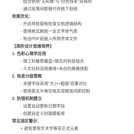
- 组合使用"无轮廓"与"白色线条"双保险
- 通过段落间距替代传统下划线
收尾优化：
- 开启导航窗格检查文档逻辑结构
- 使用格式刷统一全文字体气质
- 导出PDF前嵌入所用字体文件
【高阶设计思维培养】
1. 色彩心理学应用
- 理工科推荐藏蓝+银灰的科技组合
- 人文社科适用墨绿+米白的典雅搭配
2. 信息分级策略
- 关键字段采用"大小+粗细"双重对比
- 使用英文半角空格实现精准间距控制
3. 防错机制建立
- 设置自动更新日期字段
- 创建自定义封面模板库
常见误区警示：
× 避免使用艺术字等非正式元素