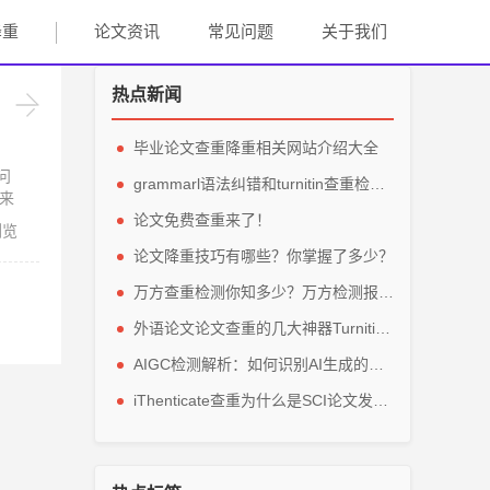
降重
论文资讯
常见问题
关于我们
热点新闻
毕业论文查重降重相关网站介绍大全
问
grammarl语法纠错和turnitin查重检测轻松解英文毕业论文
来
论文免费查重来了！
浏览
论文降重技巧有哪些？你掌握了多少？
万方查重检测你知多少？万方检测报告主要看那些参数？
外语论文论文查重的几大神器Turnitin、grammarly、IThenticate
AIGC检测解析：如何识别AI生成的论文内容？
iThenticate查重为什么是SCI论文发表的指定查重软件？