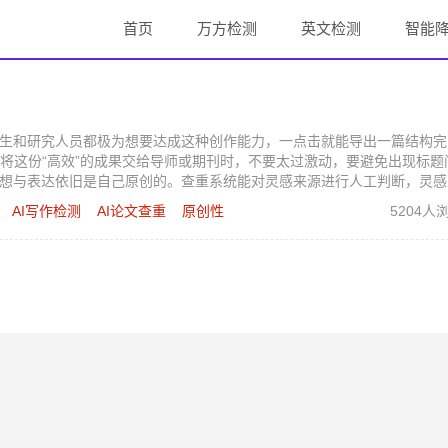
首页
万方检测
英文检测
智能
学生和研究人员都极为想要达成这种创作能力，一点击就能导出一篇结构完
将这份“高效”的成果交给导师或期刊时，不要太过激动，要避免出现标题
思想与表达依旧是自己原创的。查重系统能对灵感来源进行人工判断，灵感
AI写作检测
AI论文查重
原创性
5204人