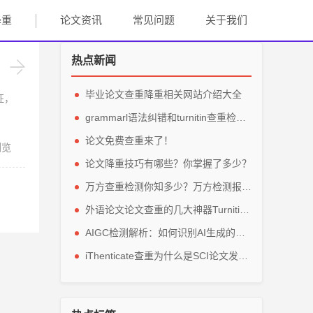
降重
论文资讯
常见问题
关于我们
热点新闻
毕业论文查重降重相关网站介绍大全
征，
grammarl语法纠错和turnitin查重检测轻松解英文毕业论文
论文免费查重来了！
浏览
论文降重技巧有哪些？你掌握了多少？
万方查重检测你知多少？万方检测报告主要看那些参数？
外语论文论文查重的几大神器Turnitin、grammarly、IThenticate
AIGC检测解析：如何识别AI生成的论文内容？
iThenticate查重为什么是SCI论文发表的指定查重软件？