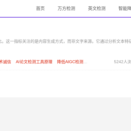
首页
万方检测
英文检测
智能
占比。这一指标关注的是内容生成方式，而非文字来源。它通过分析文本特
术诚信
AI论文检测工具原理
降低AIGC检测率方法
5242人