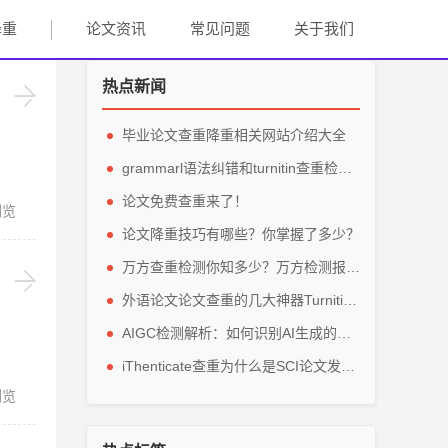
降重
论文资讯
常见问题
关于我们
热点新闻
毕业论文查重降重相关网站介绍大全
grammarl语法纠错和turnitin查重检测轻松解英文毕业论文
论文免费查重来了！
浏览
论文降重技巧有哪些？你掌握了多少？
万方查重检测你知多少？万方检测报告主要看那些参数？
外语论文论文查重的几大神器Turnitin、grammarly、IThenticate
AIGC检测解析：如何识别AI生成的论文内容？
iThenticate查重为什么是SCI论文发表的指定查重软件？
浏览