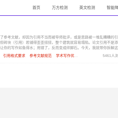
首页
万方检测
英文检测
智能
了参考文献，却因为引用不当而被导师批评，或是思路被一堆乱糟糟的引
但砖块（引用）若铺得歪歪扭扭，整个建筑就容易塌陷。论文引用不是添
让你的写作如鱼得水；用错了，反而变成绊脚石。今天，我就带你拆解这
写出专业又吸睛的论文。
引用格式要求
参考文献规范
学术写作优化
避免引用错误
5461人