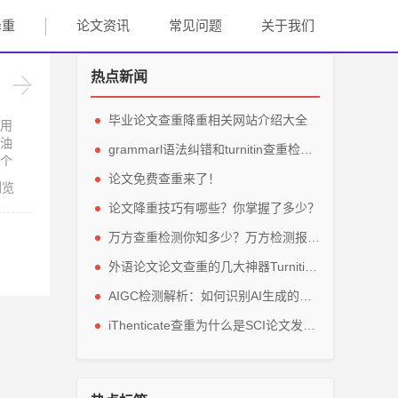
降重
论文资讯
常见问题
关于我们
热点新闻
毕业论文查重降重相关网站介绍大全
用
油
grammarl语法纠错和turnitin查重检测轻松解英文毕业论文
个
论文免费查重来了！
浏览
论文降重技巧有哪些？你掌握了多少？
万方查重检测你知多少？万方检测报告主要看那些参数？
外语论文论文查重的几大神器Turnitin、grammarly、IThenticate
AIGC检测解析：如何识别AI生成的论文内容？
iThenticate查重为什么是SCI论文发表的指定查重软件？