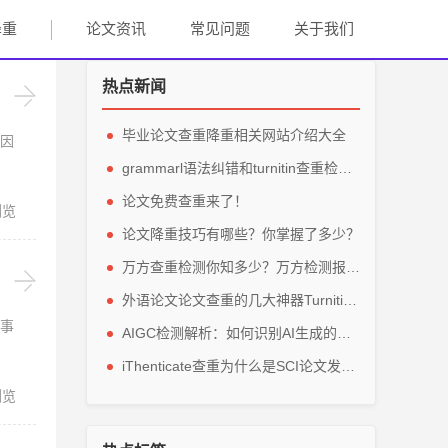
降重
论文资讯
常见问题
关于我们
热点新闻
毕业论文查重降重相关网站介绍大全
因
grammarl语法纠错和turnitin查重检测轻松解英文毕业论文
论文免费查重来了！
浏览
论文降重技巧有哪些？你掌握了多少？
万方查重检测你知多少？万方检测报告主要看那些参数？
外语论文论文查重的几大神器Turnitin、grammarly、IThenticate
事
AIGC检测解析：如何识别AI生成的论文内容？
iThenticate查重为什么是SCI论文发表的指定查重软件？
浏览