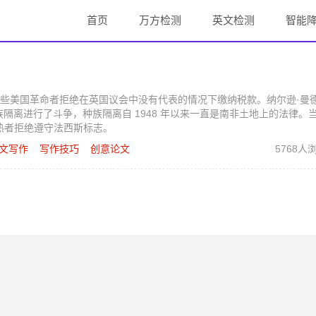
首页
万方检测
英文检测
智能
些美国革命者拒绝在英国议会中没有代表的情况下缴纳税款。纳尔逊·曼
与种族隔离进行了斗争，种族隔离自 1948 年以来一直是南非土地上的法律。
) 狂热者拒绝遵守法西斯标志。
文写作
写作技巧
创意论文
5768人