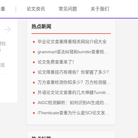
降重
论文资讯
常见问题
关于我们
热点新闻
毕业论文查重降重相关网站介绍大全
德拉
当
grammarl语法纠错和turnitin查重检测轻松解英文毕业论文
论文免费查重来了！
浏览
论文降重技巧有哪些？你掌握了多少？
万方查重检测你知多少？万方检测报告主要看那些参数？
外语论文论文查重的几大神器Turnitin、grammarly、IThenticate
AIGC检测解析：如何识别AI生成的论文内容？
iThenticate查重为什么是SCI论文发表的指定查重软件？