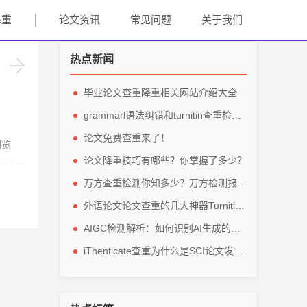
降重
论文资讯
常见问题
关于我们
热点新闻
毕业论文查重降重相关网站介绍大全
grammarl语法纠错和turnitin查重检测轻松解英文毕业论文
论文免费查重来了！
浏览
论文降重技巧有哪些？你掌握了多少？
万方查重检测你知多少？万方检测报告主要看那些参数？
外语论文论文查重的几大神器Turnitin、grammarly、IThenticate
AIGC检测解析：如何识别AI生成的论文内容？
iThenticate查重为什么是SCI论文发表的指定查重软件？