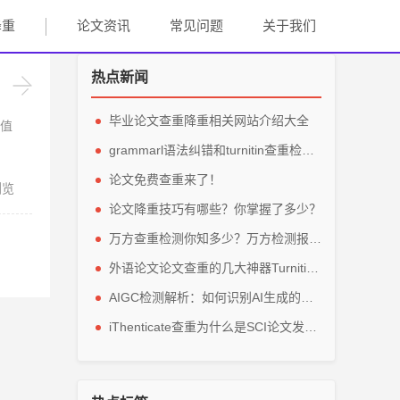
降重
论文资讯
常见问题
关于我们
热点新闻
毕业论文查重降重相关网站介绍大全
值
grammarl语法纠错和turnitin查重检测轻松解英文毕业论文
论文免费查重来了！
浏览
论文降重技巧有哪些？你掌握了多少？
万方查重检测你知多少？万方检测报告主要看那些参数？
外语论文论文查重的几大神器Turnitin、grammarly、IThenticate
AIGC检测解析：如何识别AI生成的论文内容？
iThenticate查重为什么是SCI论文发表的指定查重软件？