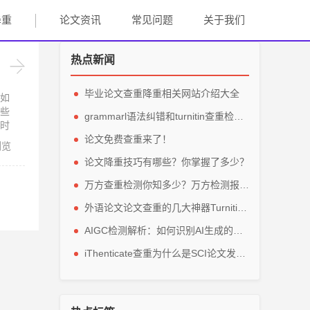
降重
论文资讯
常见问题
关于我们
热点新闻
毕业论文查重降重相关网站介绍大全
如
些
grammarl语法纠错和turnitin查重检测轻松解英文毕业论文
时
论文免费查重来了！
浏览
论文降重技巧有哪些？你掌握了多少？
万方查重检测你知多少？万方检测报告主要看那些参数？
外语论文论文查重的几大神器Turnitin、grammarly、IThenticate
AIGC检测解析：如何识别AI生成的论文内容？
iThenticate查重为什么是SCI论文发表的指定查重软件？