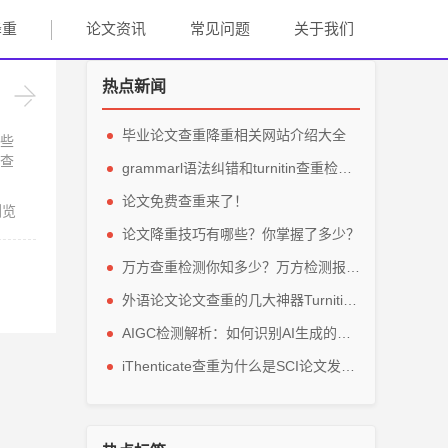
降重
论文资讯
常见问题
关于我们
热点新闻
毕业论文查重降重相关网站介绍大全
些
查
grammarl语法纠错和turnitin查重检测轻松解英文毕业论文
论文免费查重来了！
引用文献避免查重
浏览
论文降重技巧有哪些？你掌握了多少？
万方查重检测你知多少？万方检测报告主要看那些参数？
外语论文论文查重的几大神器Turnitin、grammarly、IThenticate
AIGC检测解析：如何识别AI生成的论文内容？
iThenticate查重为什么是SCI论文发表的指定查重软件？