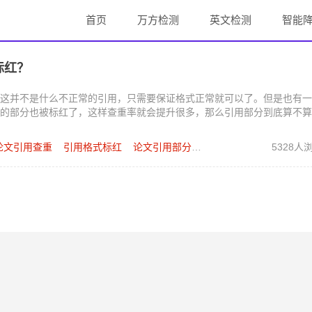
首页
万方检测
英文检测
智能
标红？
这并不是什么不正常的引用，只需要保证格式正常就可以了。但是也有一
的部分也被标红了，这样查重率就会提升很多，那么引用部分到底算不算
论文引用查重
引用格式标红
论文引用部分查重标红怎么办
如何正确
5328人