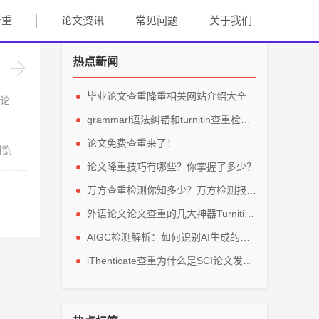
降重
论文资讯
常见问题
关于我们
热点新闻
毕业论文查重降重相关网站介绍大全
论
grammarl语法纠错和turnitin查重检测轻松解英文毕业论文
论文免费查重来了！
浏览
论文降重技巧有哪些？你掌握了多少？
万方查重检测你知多少？万方检测报告主要看那些参数？
外语论文论文查重的几大神器Turnitin、grammarly、IThenticate
AIGC检测解析：如何识别AI生成的论文内容？
iThenticate查重为什么是SCI论文发表的指定查重软件？