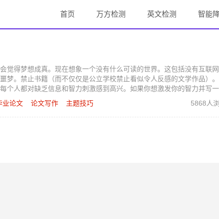
首页
万方检测
英文检测
智能
会觉得梦想成真。现在想象一个没有什么可读的世界。这包括没有互联网
噩梦。禁止书籍（而不仅仅是公立学校禁止看似令人反感的文学作品）。
每个人都对缺乏信息和智力刺激感到高兴。如果你想激发你的智力并写一
的 主题技巧，可帮助您撰写成功的论文。
毕业论文
论文写作
主题技巧
5868人