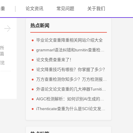
降重
论文资讯
常见问题
关于我们
热点新闻
毕业论文查重降重相关网站介绍大全
所
grammarl语法纠错和turnitin查重检测轻松解英文毕业论文
篇
论文免费查重来了！
浏览
论文降重技巧有哪些？你掌握了多少？
万方查重检测你知多少？万方检测报告主要看那些参数？
外语论文论文查重的几大神器Turnitin、grammarly、IThenticate
AIGC检测解析：如何识别AI生成的论文内容？
iThenticate查重为什么是SCI论文发表的指定查重软件？