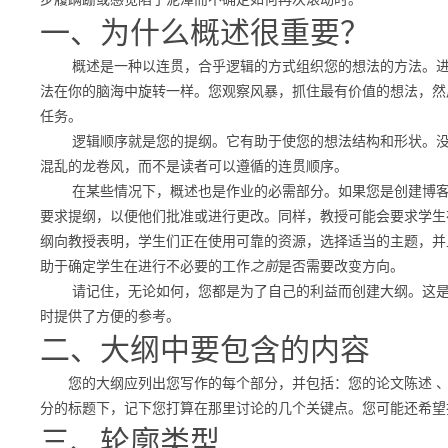
一、为什么概述很重要？
概述是一种以连贯，合乎逻辑的方式组织您的想法的方法。
法在你的脑海中旋转一样。
您观察风暴，抓住最有价值的想法，然
任务。
逻辑顺序就是您的提纲。
它有助于使您的想法结构和形状。
混乱的龙卷风，而不是读者可以遵循的连贯顺序。
在某些情况下，概述也是作业的必需部分。
如果您是创建博
要求提纲，以便他们批准或进行更改。
同样，教授可能会要求学生
纲向教授表明，学生们正在使用可靠的资源，选择适当的主题，并
助于确定学生
在进行不必要的工作
之前
是否需要改变方向
。
请记住，无论如何，您都是
为了自己的利益而
创建大纲
。
这
时提供了方便的参考。
二、大纲中要包含的内容
您的大纲应列出您写作的每个部分，并包括：
您的论文陈述 
分的标题下，记下您打算在那里讨论的几个关键点。您可能还希
三、轮廓类型