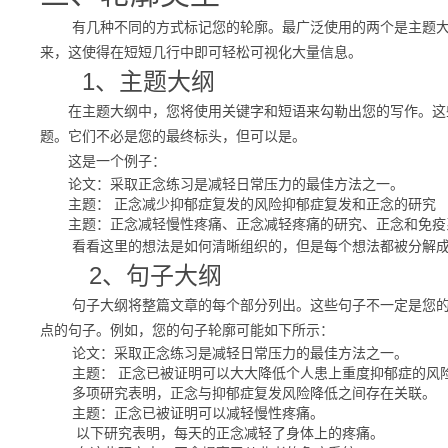
有几种不同的方式标记您的轮廓。
最广泛使用的两个是
主题
来，这使得在短短几行中即可轻松可视化大量信息。
1、主题大纲
在主题大纲中，您将使用关键字和短语来勾勒出您的写作。
这
题。
它们不必是您的最终标头，但可以是。
这是一个例子：
论文：
采取正念练习是减轻日常压力的最佳方法之一。
主题：
正念减少抑郁症复发的风险
抑郁症复发和正念的研究
主题：正念减轻慢性疼痛、正念减轻疼痛的研究、正念和免疫
看看这里的想法是如何清晰组织的，但是每个想法都被分解成
2、句子大纲
句子大纲将整篇文章的每个部分列出。
这些句子不一定是您
点的句子。
例如，您的句子轮廓可能如下所示：
论文：
采取正念练习是减轻日常压力的最佳方法之一。
主题：
正念已被证明可以大大降低个人患上重度抑郁症的风
多项研究表明，正念与抑郁症复发风险降低之间存在关联。
主题：正念已被证明可以减轻慢性疼痛。
以下研究表明，每天的正念减轻了身体上的疼痛。