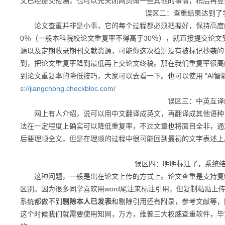
文已经提交检测，也可以先关闭网页做一些其他的事情，稍后再登
误区二
：查重结果达到了
论文查重
并非是小事，它的每个过程都必须把握好，保持高度
0％（一般本科院校论文重复率不得高于30％），就直接提交论
源以及定期收录期刊文献资源，可能你这次检测没有被标记抄袭的
到，把论文重复率降到最低再上交论文终稿。那在我们重复率很高
到论文重复率的降低技巧，大家可以去看一下。也可以使用 "AI智
s://jiangchong.checkbloc.com/
误区三
：中英互译
网上有人介绍，说可以用中文翻译成英文，再翻译成其他语种，
法在一定程度上确实可以降低重复率，不过文章也将面目全非，通
后要理顺全文，但是在理顺的过程中很可能回到最初的文字表述上
误区四
：明明标注了，系统
这种问题，一般是出在论文上传的方式上。论文查重是支持复制
区别。因为很多同学喜欢用
word尾注来标注引用，但复制粘贴上
系统都做不到
剔除本人已发表
和剔除引用还有附录，参考文献等，
这个时候我们就需要使用知网，万方，维普三大权威查重软件，毕