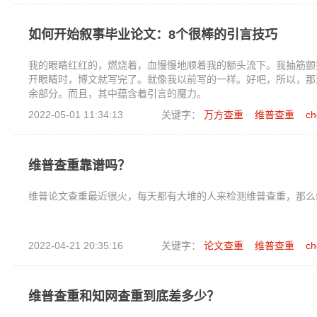
如何开始叙事毕业论文：8个很棒的引言技巧
我的眼睛红红的，燃烧着，血慢慢地顺着我的额头流下。我抽筋颤
开眼睛时，博文就写完了。就像我以前写的一样。好吧，所以，那
余部分。而且，其中蕴含着引言的魔力。
2022-05-01 11:34:13
关键字：
万方查重
维普查重
ch
维普查重靠谱吗？
维普论文查重最近很火，每天都有大堆的人来检测维普查重，那么
2022-04-21 20:35:16
关键字：
论文查重
维普查重
ch
维普查重和知网查重到底差多少？