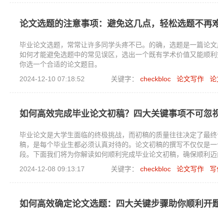
论文选题的注意事项：避免这几点，轻松选题不再
毕业论文选题，常常让许多同学头疼不已。的确，选题是一篇论文
如何才能避免选题中的常见误区，选出一个既有学术价值又能顺利
你选一个合适的论文题目。
2024-12-10 07:18:52
关键字：
checkbloc
论文写作
论
如何高效完成毕业论文初稿？四大关键事项不可忽
毕业论文是大学生面临的终极挑战，而初稿的质量往往决定了最终
稿，是每个毕业生都必须认真对待的。论文初稿的撰写不仅仅是一
段。下面我们将为你解读如何顺利完成毕业论文初稿，确保顺利迈
2024-12-08 09:13:17
关键字：
checkbloc
论文写作
写
如何高效确定论文选题：四大关键步骤助你顺利开