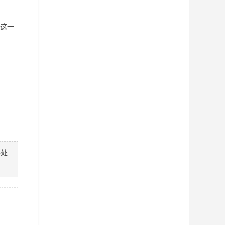
这一
善处