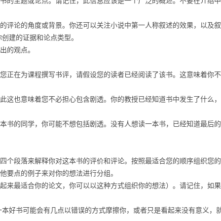
书的主题或论点。请记住，此信息应该是一个广泛的概述。不要在介绍中
的评论的角度或背景。你还可以关注小说中第一人称叙述的效果，以及叙
你创建的证据和论点类型。
出的观点。
正在为课程撰写书评，请假设您的读者已经阅读了该书。这意味着你不
这也意味着您不必担心包含剧透。你的教授已经知道书中发生了什么，
书的同学，你可能不想包括剧透。没有人想读一本书，已经知道最后的
个段落来解释你对这本书的评价和评论。按照最适合您的顺序组织您的
他要点的例子来对你的想法进行分组。
来最适合你的论文，你可以以这种方式组织你的想法）。请记住，如果
本好书可能会有几点以错误的方式摩擦你，或者只是看起来没有意义，