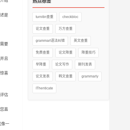
介绍
热点标签
述是
turnitin查重
checkbloc
论文查重
万方查重
grammarl语法纠错
英文查重
需要
免费查重
论文降重
降重技巧
并且
早降重
论文写作
期刊发表
惊喜
论文发表
韩文查重
grammarly
IThenticate
评估
您直
就像一