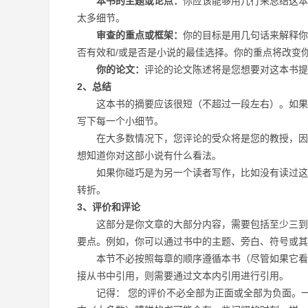
本书的主题或论点：
你应该能够用几行来总结这本
太多细节。
审查的重点或框架：
你的目标是用几句话来解释你
否有效和/或是否是小说的最佳选择。你的重点将改变
你的论文：
评论的论文陈述将是您想要对这本书提
2、总结
这本书的摘要应该很短（不超过一段左右）。如果您
写下每一个小细节。
在大多数情况下，您评论的受众将是您的教授，因此
想知道你对这部小说有什么看法。
如果你碰巧是为另一个读者写作，比如没有读过这本
转折。
3、评价和评论
这部分是你文章的大部分内容，需要包括至少三到四
要点。例如，你可以通过书中的主题、旁白、符号或其
本节不必按照每章的顺序遵循本书（尽管如果它看起
接从书中引用，则需要通过文本内引用进行引用。
记得： 您的评价不必全部为正面或全部为负面。一