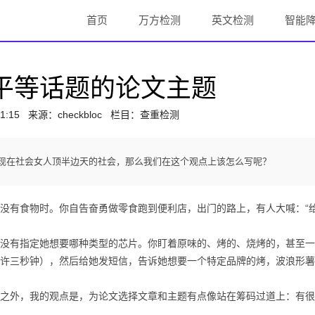
首页
万方检测
英文检测
智能
平等话题的论文主题
1:15
来源：
checkbloc
栏目：查重检测
现在社会女人顶半边天的社会，那么我们在这个观点上该怎么写呢？
有食物时。你自告奋勇做零食跑到便利店，出门的路上，有人大喊：“
有指定她想要哪种类型的芯片。你盯着原味的、烤的、烧烤的，甚至一
许三秒钟），然后给她发短信，告诉她想要一个特定品牌的烤，波浪形薯
外，我的观点是，为论文选择文章和主题有点像站在筹码过道上：有很