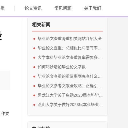
降重
论文资讯
常见问题
关于我们
相关新闻
设
毕业论文查重降重相关网站介绍大全
毕业论文查重：总相似比与复写率到底有何不同？
大学本科毕业论文查重复率需要多少以内才合格？
如何巧妙增加毕业论文字数
毕业论文查重的重复率到底查什么？里面的原创、伪原创、抄袭，三者有什么关系?
毕业论文参考文献全攻略：正确引用方法与分类指南
黑龙江大学关于启动2023届本科毕业设计（论文）工作的通知
燕山大学关于做好2023届本科毕业设计（论文）工作的通知
工作要