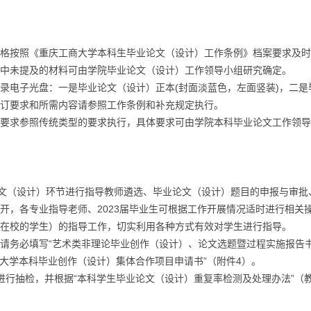
按照《重庆工商大学本科生毕业论文（设计）工作条例》档案要求及时
中未提及的材料可由学院毕业论文（设计）工作领导小组研究确定。
电子光盘：一是毕业论文（设计）正本(封面淡蓝色，左面竖装)，二是
装订要求和所需内容请参照工作条例和补充规定执行。
求参照传统类型的要求执行，具体要求可由学院本科毕业论文工作领导
文（设计）环节进行指导教师遴选、毕业论文（设计）题目的申报与审批
开，各专业指导老师、2023届毕业生可根据工作开展情况适时进行相关
校的学生）的指导工作，切实利用各种方式有效对学生进行指导。
务必填写“艺术类非理论毕业创作（设计）、论文选题暨过程实施报告书
大学本科毕业创作（设计）集体合作项目申请书”（附件4）。
行抽检，并根据“本科学生毕业论文（设计）重复率检测及处理办法”（
。