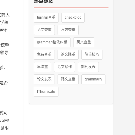
热点标签
工商大
turnitin查重
checkbloc
照学校
学环
论文查重
万方查重
grammarl语法纠错
英文查重
传统毕
领导
免费查重
论文降重
降重技巧
早降重
论文写作
期刊发表
验、
论文发表
韩文查重
grammarly
是否
IThenticate
式可
SM/
详见附