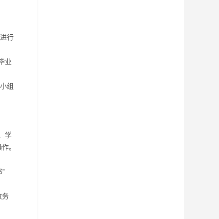
进行
毕业
小组
、学
操作。
”
教务