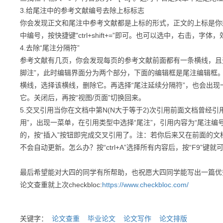
3.给尾注中的参考文献编号去除上标标志
你会发现正文和尾注中参考文献都是上标的形式，正文的上标是你想
中编号，按快捷键"ctrl+shift+=”即可。也可以选中，右击，字
4.去除“尾注分隔符”
参考文献有几页，你会发现每页的参考文献前面都有一条横线，且无
脚注”，此时编辑界面分为两个部分，下面的编辑框是尾注编辑框。
横线，选择该横线，删除它。再选择“尾注延续分隔符”，也会出现
它。关闭后，再按“视图/页面”切换回来。
5.交叉引用当你在文档中第N(N大于等于2)次引用前面文档曾经引
用”，出现一菜单，在引用类型中选择“尾注”，引用内容为“尾注
的，按“插入”按钮即完成交叉引用了。注：若你后来又在前面的
不会自动更新。怎么办？按“ctrl+A”选择所有内容后，按“F9”键
最后希望能对大四的同学有所帮助，也祝愿大四同学能写出一篇优
论文查重就上次checkbloc:
https://www.checkbloc.com/
关键字：
论文查重
毕业论文
论文写作
论文排版