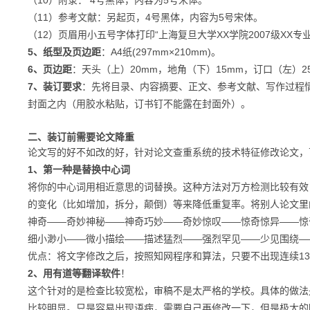
（10）附录： 4号黑体，内容为5号宋体。
（11）参考文献：另起页，4号黑体，内容为5号宋体。
（12）页眉用小五号字体打印“上海复旦大学XX学院2007级XX
5、纸型及页边距
：A4纸(297mm×210mm)。
6、页边距
：天头（上）20mm，地角（下）15mm，订口（左）2
7、装订要求
：先将目录、内容摘要、正文、参考文献、写作过程
封面之内（用胶水粘贴，订书钉不能露在封面外）。
二、装订前需要论文降重
论文写的好不如改的好，针对论文查重系统的技术特征修改论文，
1、第一种是替换中心词
将你的中心词用相近意思的词替换。这种方法对万方
检测比较有效
的变化（比如增加，拆分，颠倒）等来降低重复率。
将别人论文里
神奇——奇妙神秘——神奇巧妙——奇妙惊叹——惊奇惊异——惊
细小渺小
——微小描绘——描述猛烈——强烈罕见——少见围绕—
优点：将文字修改之后，按照知网程序和算法，只要不出现连续13
2、用有道等翻译软件
！
这个针对的是检查比较宽松，审稿不是太严格的学校。
具体的做法
比
较明显。只是容易出现语病，需要自己再修改一下，但是极大的