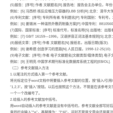
(5)报告：[序号] 作者.文献题名[R].报告地：报告会主办单位，年份
例如：[5] 冯西桥.核反应堆压力容器的LBB 分析[R].北京：清华大
(6)专利文献：[序号] 专利所有者.专利题名[P].专利国别：专利号
例如：[6] 姜锡洲.一种温热外敷药制备方案[P].中国专利：881056078，
(7)国际、国家标准：[序号] 标准代号，标准名称[S].出版地：出版
例如：[7] GB/T 16159—1996，汉语拼音正词法基本规则[S].北
(8)报纸文章：[序号] 作者.文献题名[N].报纸名，出版日期(版次).
例如：[8] 谢希德.创造学习的思路[N].人民日报，1998-12-25(10).
(9)电子文献：[序号] 作者.电子文献题名[文献类型/载体类型].
例如：[9] 王明亮.中国学术期刊标准化数据库系统工程的[EB/OL].
（二）参考文献插入方法
1.以尾注的方式插入第一个参考文献。
将光标定位于word文档中将要插入参考文献的位置，按“插入/引用
“1,2,3”。按“插入”按钮。以后也按照这个方法，不管是在该参
一个一个改编号了。
2.给插入的参考文献加中括号。
用word自动插入的参考文献是没有中括号的，参考文献全部写好后
查找栏中输入"^e"，再替换为："[^&]"。这时不管是文章中还