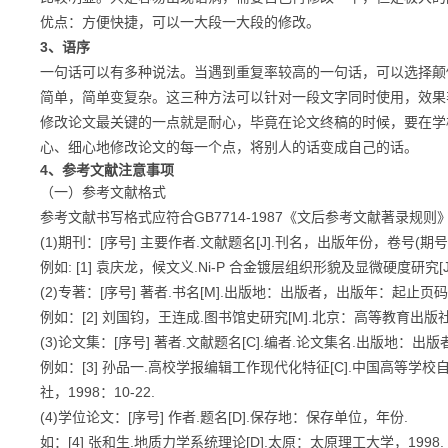
优点：方便快捷，可以一大段一大段的修改。
3、语序
一句话可以有多种说法。当遇到重复率较高的一句话，可以选择颠
简单，简单变复杂。
这三种方法可以针对一段文字同时使用，效果
修改论文最关键的一点就是
耐心
，毕竟在论文终稿的时候，要在学
心、细心地修改论文的每一个
点，将别人的话变成自己的话。
4、参考文献注意事项
（一）参考文献格式
参考文献书写格式应符合GB7714-1987《文后参考文献著录
(1)期刊：[序号] 主要作者.文献题名[J].刊名，出版年份，卷号(期
例如: [1] 袁庆龙，候文义.Ni-P 合金镀层组织形貌及显微硬度研究[J]
(2)专著：[序号] 著者.书名[M].出版地：出版者，出版年：起止页码
例如：[2] 刘国钧，王连成.图书馆史研究[M].北京：高等教育出版社，1
(3)论文集：[序号] 著者.文献题名[C].编者.论文集名.出版地：出
例如：[3] 孙品一.高校学报编辑工作现代化特征[C].中国高等学
社，1998：10-22.
(4)学位论文：[序号] 作者.题名[D].保存地：保存单位，年份.
如：[4] 张和生.地质力学系统理论[D].太原：太原理工大学，1998.