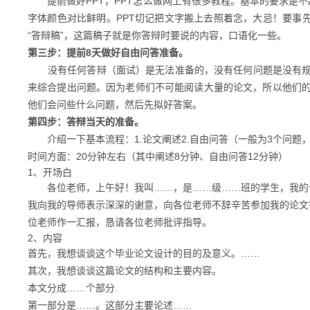
提前做好PPT，PPT怎么做网上有很多教程。基本的要求是不超
字体颜色对比鲜明。PPT切记把文字搬上去照着念，大忌！要事先
“答辩稿”，这篇稿子就是你答辩时要说的内容，口语化一些。
第三步：提前8天做好自由问答准备。
没有任何答辩（面试）是无法准备的，没有任何问题是没有规
来综合提出问题。因为老师们不可能阅读大量的论文，所以他们
他们会问些什么问题，然后先拟好答案。
第四步：答辩当天的准备。
介绍一下基本流程：1.论文阐述2.自由问答（一般为3个问题
时间方面：20分钟左右（其中阐述8分钟、自由问答12分钟）
1、
开场白
各位老师，上午好！我叫……，是……级……班的学生，我的论
我向我的导师表示深深的谢意，向各位老师不辞辛苦参加我的论文
位老师作一汇报，恳请各位老师批评指导。
2、
内容
首先，我想谈谈这个毕业论文设计的目的及意义。……
其次，我想谈谈这篇论文的结构和主要内容。
本文分成……个部分.
第一部分是……。这部分主要论述……