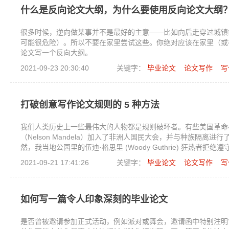
什么是反向论文大纲，为什么要使用反向论文大纲
很多时候，逆向做某事并不是最好的主意——比如向后走穿过城镇
可能很危险）。所以不要在家里尝试这些。你绝对应该在家里（或
论文写一个反向大纲。
2021-09-23 20:30:40
关键字：
毕业论文
论文写作
写
打破创意写作论文规则的 5 种方法
我们人类历史上一些最伟大的人物都是规则破坏者。有些美国革命
（Nelson Mandela）加入了非洲人国民大会，并与种族隔离进
然，我当地公园里的伍迪·格思里 (Woody Guthrie) 狂热者拒绝
2021-09-21 17:41:26
关键字：
毕业论文
论文写作
写
如何写一篇令人印象深刻的毕业论文
是否曾被邀请参加正式活动，例如派对或舞会，邀请函中特别注明