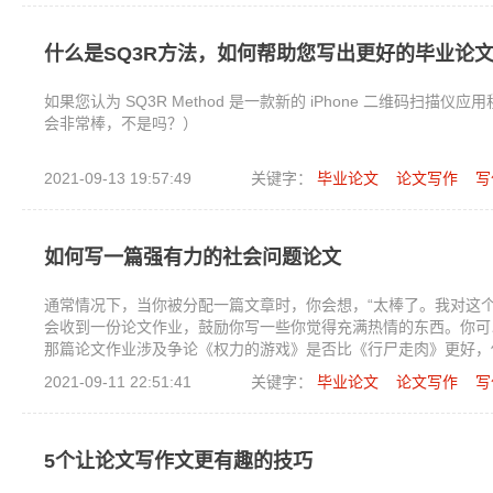
什么是SQ3R方法，如何帮助您写出更好的毕业论
如果您认为 SQ3R Method 是一款新的 iPhone 二维码
会非常棒，不是吗？）
2021-09-13 19:57:49
关键字：
毕业论文
论文写作
写
如何写一篇强有力的社会问题论文
通常情况下，当你被分配一篇文章时，你会想，“太棒了。我对这
会收到一份论文作业，鼓励你写一些你觉得充满热情的东西。你可
那篇论文作业涉及争论《权力的游戏》是否比《行尸走肉》更好，
果你的论文作业要求你写一个更严肃、更有影响力的社会问题——
2021-09-11 22:51:41
关键字：
毕业论文
论文写作
写
令人信服和尊重他人的论文。这里有一些技巧可以帮助您撰写有关
5个让论文写作文更有趣的技巧