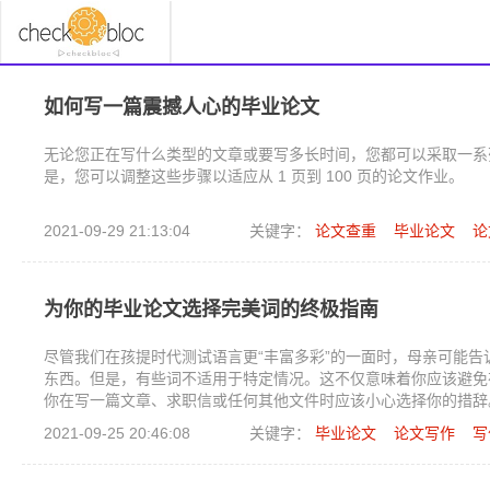
如何写一篇震撼人心的毕业论文
无论您正在写什么类型的文章或要写多长时间，您都可以采取一系
是，您可以调整这些步骤以适应从 1 页到 100 页的论文作业。
2021-09-29 21:13:04
关键字：
论文查重
毕业论文
论
为你的毕业论文选择完美词的终极指南
尽管我们在孩提时代测试语言更“丰富多彩”的一面时，母亲可能告
东西。但是，有些词不适用于特定情况。这不仅意味着你应该避免在
你在写一篇文章、求职信或任何其他文件时应该小心选择你的措辞
论文写作中单词选择的其他细微差别并不那么明显。理想情况下，
2021-09-25 20:46:08
关键字：
毕业论文
论文写作
写
的语气和正确的内涵来表达——不会冒犯或混淆任何人。如果这听
提供有用的提示和策略，帮助您选择最好的词来表达您的观点，同