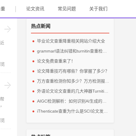
降重
论文资讯
常见问题
关于我们
热点新闻
毕业论文查重降重相关网站介绍大全
近
grammarl语法纠错和turnitin查重检测轻松解英文毕业论文
论文免费查重来了！
浏览
论文降重技巧有哪些？你掌握了多少？
万方查重检测你知多少？万方检测报告主要看那些参数？
外语论文论文查重的几大神器Turnitin、grammarly、IThenticate
帮
AIGC检测解析：如何识别AI生成的论文内容？
，
iThenticate查重为什么是SCI论文发表的指定查重软件？
浏览