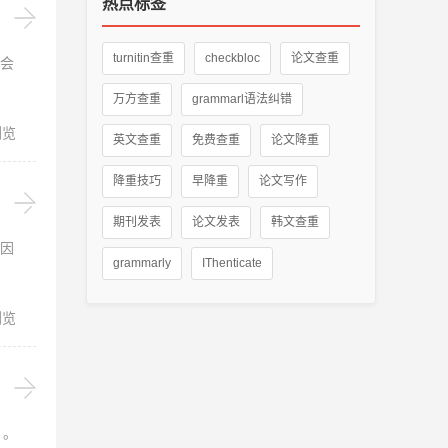
热点标签
turnitin查重
checkbloc
论文查重
会
万方查重
grammarl语法纠错
浏览
英文查重
免费查重
论文降重
降重技巧
早降重
论文写作
期刊发表
论文发表
韩文查重
因
grammarly
IThenticate
浏览
）。