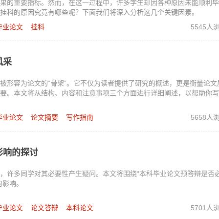
果的重要指标。然而，在这一过程中，许多学生却因各种原因未能顺利毕
挂科的原因究竟有哪些呢？下面我们将深入分析这几个关键因素。
毕业论文
挂科
5545人
风采
被形容为论文的“骨架”。它不仅为读者提供了研究的概述，更是衡量论文
要。本文将从结构、内容和注意事项三个方面进行详细阐述，以帮助你写
毕业论文
论文摘要
写作指南
5658人
影响的探讨
，许多同学对其必要性产生疑问。本文将围绕“本科毕业论文预答辩是否
的影响。
毕业论文
论文答辩
本科论文
5701人