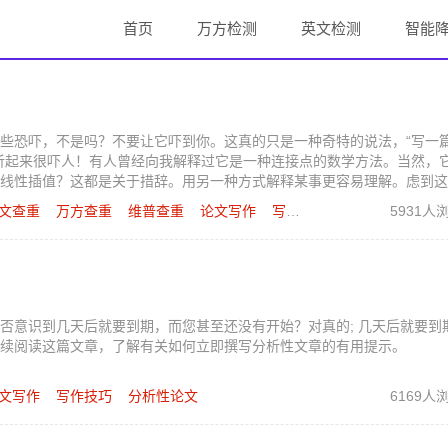
首页
万方检测
英文检测
智能
些恐吓，不是吗？不要让它吓到你。这真的只是一种奇特的说法，“写一
听起来很吓人！有人曾经向我解释过它是一种连接点的数学方法。当然，
线性插值？这都是关于措辞。用另一种方式解释某事更容易理解。虑到这
。但我提出四点建议，你写一个好的分析文章有帮助。
文查重
万方查重
维普查重
论文写作
写作技巧
分析性论文
5931人
否意识到几天后就要到期，而您甚至还没有开始？对真的; 几天后就要到
续阅读这篇文章，了解有关如何立即撰写分析性文章的有用提示。
文写作
写作技巧
分析性论文
6169人