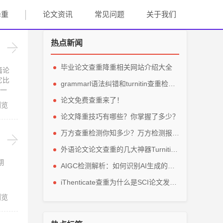
降重
论文资讯
常见问题
关于我们
热点新闻
毕业论文查重降重相关网站介绍大全
篇论
它比
grammarl语法纠错和turnitin查重检测轻松解英文毕业论文
一
论文免费查重来了！
浏览
论文降重技巧有哪些？你掌握了多少？
万方查重检测你知多少？万方检测报告主要看那些参数？
外语论文论文查重的几大神器Turnitin、grammarly、IThenticate
期
AIGC检测解析：如何识别AI生成的论文内容？
iThenticate查重为什么是SCI论文发表的指定查重软件？
浏览