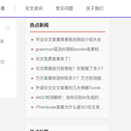
降重
论文资讯
常见问题
关于我们
热点新闻
毕业论文查重降重相关网站介绍大全
重
grammarl语法纠错和turnitin查重检测轻松解英文毕业论文
论文免费查重来了！
浏览
论文降重技巧有哪些？你掌握了多少？
万方查重检测你知多少？万方检测报告主要看那些参数？
外语论文论文查重的几大神器Turnitin、grammarly、IThenticate
AIGC检测解析：如何识别AI生成的论文内容？
iThenticate查重为什么是SCI论文发表的指定查重软件？