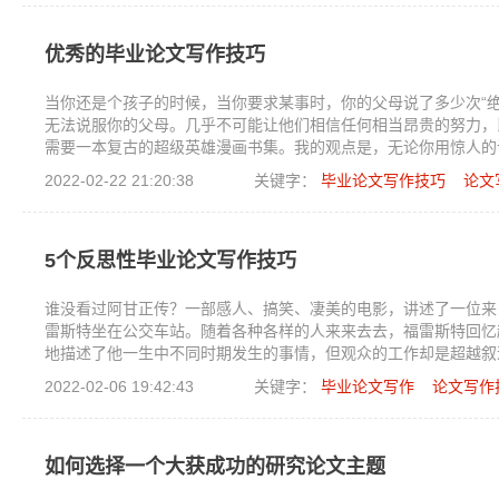
优秀的毕业论文写作技巧
当你还是个孩子的时候，当你要求某事时，你的父母说了多少次“
无法说服你的父母。几乎不可能让他们相信任何相当昂贵的努力，
需要一本复古的超级英雄漫画书集。我的观点是，无论你用惊人的
技巧。为了有说服力地写作，你只需要将你的说服力转移到书面文
2022-02-22 21:20:38
关键字：
毕业论文写作技巧
论文
写作技巧。
5个反思性毕业论文写作技巧
谁没看过阿甘正传？一部感人、搞笑、凄美的电影，讲述了一位来
雷斯特坐在公交车站。随着各种各样的人来来去去，福雷斯特回忆
地描述了他一生中不同时期发生的事情，但观众的工作却是超越叙
就，并就他们教给我们的有关成功、社会观念和一般生活的内容赋
2022-02-06 19:42:43
关键字：
毕业论文写作
论文写作
结合起来，你就会得到一篇反思性文章的电影版。
如何选择一个大获成功的研究论文主题